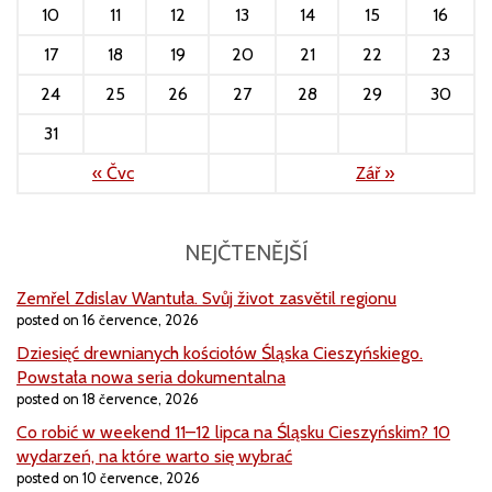
10
11
12
13
14
15
16
17
18
19
20
21
22
23
24
25
26
27
28
29
30
31
« Čvc
Zář »
NEJČTENĚJŠÍ
Zemřel Zdislav Wantuła. Svůj život zasvětil regionu
posted on 16 července, 2026
Dziesięć drewnianych kościołów Śląska Cieszyńskiego.
Powstała nowa seria dokumentalna
posted on 18 července, 2026
Co robić w weekend 11–12 lipca na Śląsku Cieszyńskim? 10
wydarzeń, na które warto się wybrać
posted on 10 července, 2026