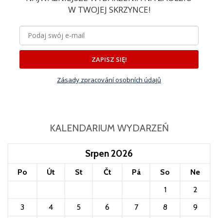
W TWOJEJ SKRZYNCE!
ZAPISZ SIĘ!
Zásady zpracování osobních údajů
KALENDARIUM WYDARZEŃ
Srpen 2026
Po
Út
St
Čt
Pá
So
Ne
1
2
3
4
5
6
7
8
9