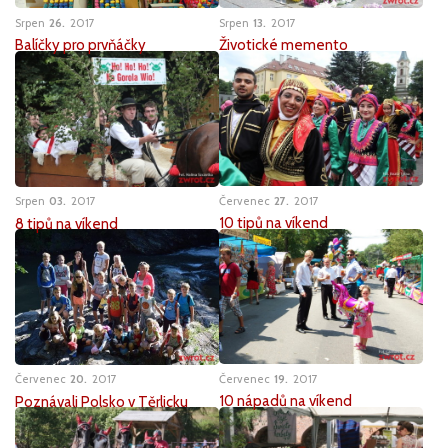
Srpen
26
2017
Srpen
13
2017
Balíčky pro prvňáčky
Životické memento
Červenec
27
2017
Srpen
03
2017
10 tipů na víkend
8 tipů na víkend
Červenec
19
2017
Červenec
20
2017
10 nápadů na víkend
Poznávali Polsko v Těrlicku