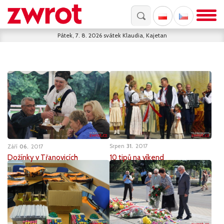
Pátek, 7. 8. 2026
svátek
Klaudia, Kajetan
Srpen
31
2017
Září
06
2017
10 tipů na víkend
Dožínky v Třanovicích