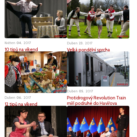
Květen
04
2017
Duben
23
2017
10 tipů na víkend
Velká pondělní sprcha
Duben
05
2017
Protidrogový Revolution Train
Duben
06
2017
míří podruhé do Havířova
12 tipů na víkend