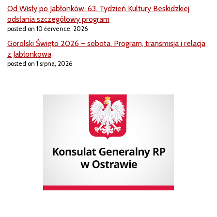
Od Wisły po Jabłonków. 63. Tydzień Kultury Beskidzkiej
odsłania szczegółowy program
posted on 10 července, 2026
Gorolski Święto 2026 – sobota. Program, transmisja i relacja
z Jabłonkowa
posted on 1 srpna, 2026