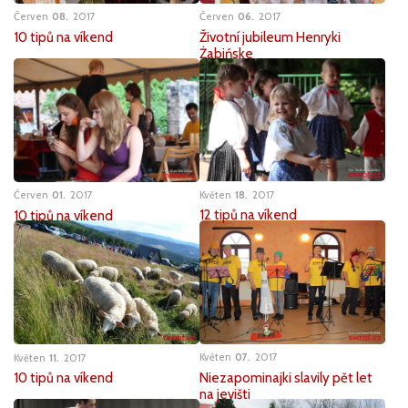
Červen
06
2017
Červen
08
2017
Životní jubileum Henryki
10 tipů na víkend
Żabińske
Květen
18
2017
Červen
01
2017
12 tipů na víkend
10 tipů na víkend
Květen
07
2017
Květen
11
2017
Niezapominajki slavily pět let
10 tipů na víkend
na jevišti