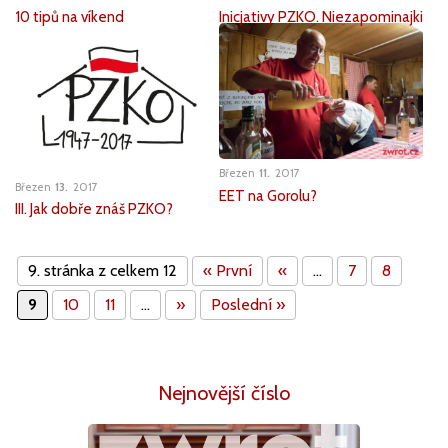
10 tipů na víkend
Inicjativy PZKO. Niezapominajki
Březen
11
2017
Březen
13
2017
EET na Gorolu?
III. Jak dobře znáš PZKO?
9. stránka z celkem 12
« První
«
...
7
8
9
10
11
...
»
Poslední »
Nejnovější číslo