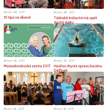
Březen
30
2017
Březen
28
2017
10 tipů na víkend
Těšínské knížectví má opět
vlastní vlajku
Březen
26
2017
Březen
22
2017
Moravskoslezská sestra 2017
Havířov chystá opravu bazénu
Delfínek
Březen
16
2017
Březen
15
2017