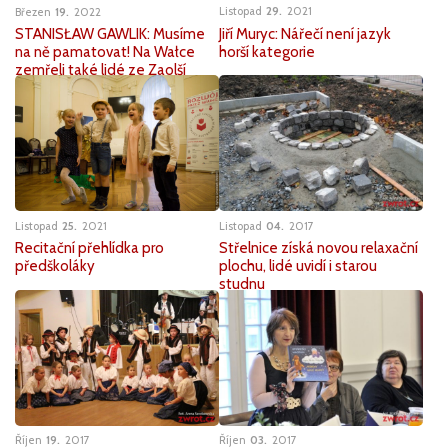
Listopad
29
2021
Březen
19
2022
Jiří Muryc: Nářečí není jazyk
STANISŁAW GAWLIK: Musíme
horší kategorie
na ně pamatovat! Na Wałce
zemřeli také lidé ze Zaolší
Listopad
25
2021
Listopad
04
2017
Recitační přehlídka pro
Střelnice získá novou relaxační
předškoláky
plochu, lidé uvidí i starou
studnu
Říjen
19
2017
Říjen
03
2017