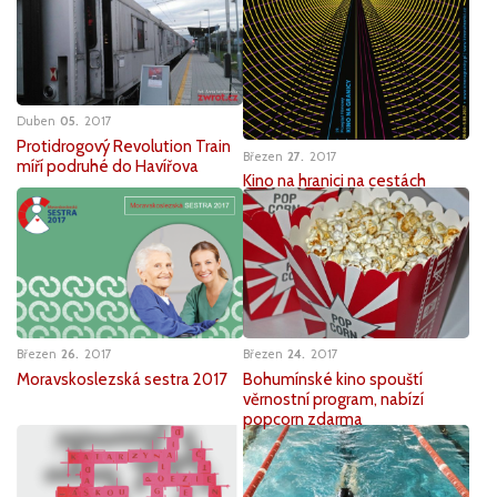
Duben
05
2017
Protidrogový Revolution Train
Březen
27
2017
míří podruhé do Havířova
Kino na hranici na cestách
Březen
26
2017
Březen
24
2017
Moravskoslezská sestra 2017
Bohumínské kino spouští
věrnostní program, nabízí
popcorn zdarma