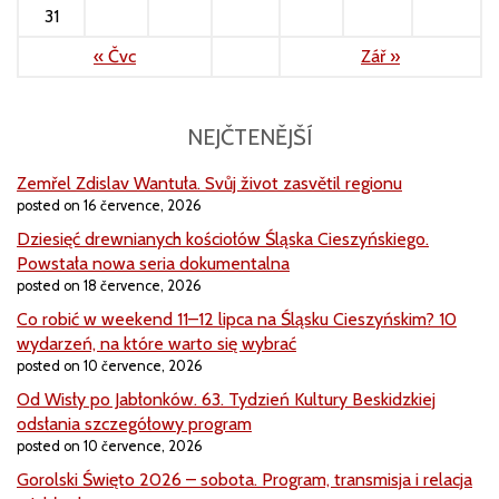
31
« Čvc
Zář »
NEJČTENĚJŠÍ
Zemřel Zdislav Wantuła. Svůj život zasvětil regionu
posted on 16 července, 2026
Dziesięć drewnianych kościołów Śląska Cieszyńskiego.
Powstała nowa seria dokumentalna
posted on 18 července, 2026
Co robić w weekend 11–12 lipca na Śląsku Cieszyńskim? 10
wydarzeń, na które warto się wybrać
posted on 10 července, 2026
Od Wisły po Jabłonków. 63. Tydzień Kultury Beskidzkiej
odsłania szczegółowy program
posted on 10 července, 2026
Gorolski Święto 2026 – sobota. Program, transmisja i relacja