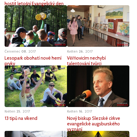
hostit letošní Evangelický den
Květen
26
2017
Červenec
08
2017
Věřňovicím nechybí
Lesopark obohatí nové herní
talentování tvůrci
prvky
Květen
25
2017
Květen
16
2017
13 tipů na víkend
Nový biskup Slezské církve
evangelické augsburského
vyznání