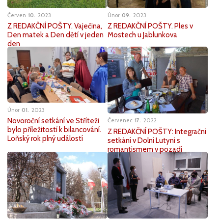
Červen
10
2023
Únor
09
2023
Z REDAKČNÍ POŠTY. Vaječina,
Z REDAKČNÍ POŠTY. Ples v
Den matek a Den dětí v jeden
Mostech u Jablunkova
den
Únor
01
2023
Novoroční setkání ve Stříteži
Červenec
17
2022
bylo příležitostí k bilancování.
Z REDAKČNÍ POŠTY: Integrační
Loňský rok plný událostí
setkání v Dolní Lutyni s
romantismem v pozadí