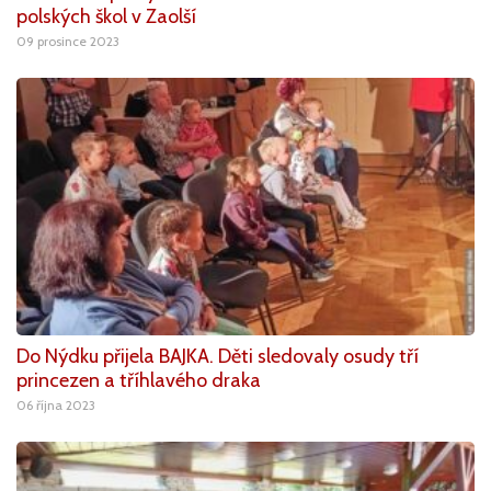
polských škol v Zaolší
09 prosince 2023
Do Nýdku přijela BAJKA. Děti sledovaly osudy tří
princezen a tříhlavého draka
06 října 2023