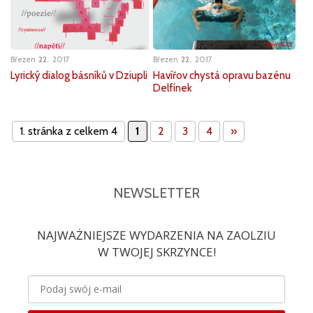
Březen
22
2017
Březen
22
2017
Lyrický dialog básníků v Dziupli
Havířov chystá opravu bazénu
Delfínek
1. stránka z celkem 4
1
2
3
4
»
NEWSLETTER
NAJWAŻNIEJSZE WYDARZENIA NA ZAOLZIU
W TWOJEJ SKRZYNCE!