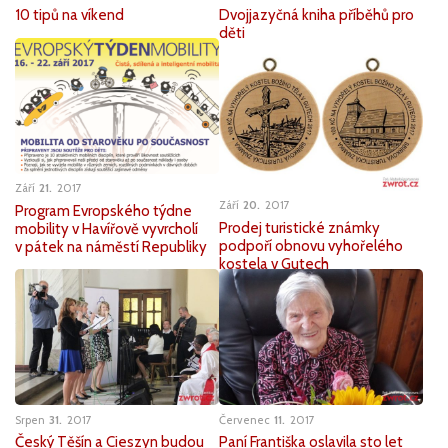
10 tipů na víkend
Dvojjazyčná kniha příběhů pro
děti
Září
21
2017
Září
20
2017
Program Evropského týdne
Prodej turistické známky
mobility v Havířově vyvrcholí
podpoří obnovu vyhořelého
v pátek na náměstí Republiky
kostela v Gutech
Srpen
31
2017
Červenec
11
2017
Český Těšín a Cieszyn budou
Paní Františka oslavila sto let