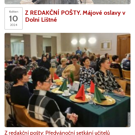
Z REDAKČNÍ POŠTY. Májové oslavy v
Květen
10
Dolní Líštné
2024
Z redakční pošty: Předvánoční setkání učitelů