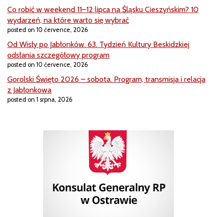
Co robić w weekend 11–12 lipca na Śląsku Cieszyńskim? 10
wydarzeń, na które warto się wybrać
posted on 10 července, 2026
Od Wisły po Jabłonków. 63. Tydzień Kultury Beskidzkiej
odsłania szczegółowy program
posted on 10 července, 2026
Gorolski Święto 2026 – sobota. Program, transmisja i relacja
z Jabłonkowa
posted on 1 srpna, 2026