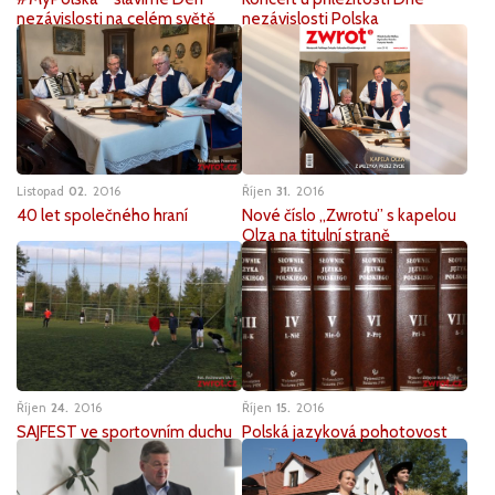
nezávislosti Polska
nezávislosti na celém světě
Listopad
02
2016
Říjen
31
2016
40 let společného hraní
Nové číslo „Zwrotu” s kapelou
Olza na titulní straně
Říjen
24
2016
Říjen
15
2016
SAJFEST ve sportovním duchu
Polská jazyková pohotovost