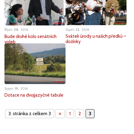
Srpen
22
2016
Říjen
08
2016
Svátek úrody u našich předků –
Bude druhé kolo senátních
dožínky
voleb
Srpen
19
2016
Dotace na dvojjazyčné tabule
3. stránka z celkem 3
«
1
2
3