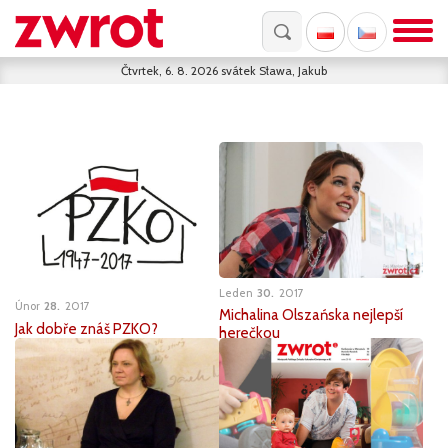
Čtvrtek, 6. 8. 2026
svátek
Sława, Jakub
Leden
30
2017
Únor
28
2017
Michalina Olszańska nejlepší
Jak dobře znáš PZKO?
herečkou