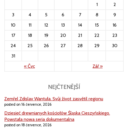
1
2
3
4
5
6
7
8
9
10
11
12
13
14
15
16
17
18
19
20
21
22
23
24
25
26
27
28
29
30
31
« Čvc
Zář »
NEJČTENĚJŠÍ
Zemřel Zdislav Wantuła. Svůj život zasvětil regionu
posted on 16 července, 2026
Dziesięć drewnianych kościołów Śląska Cieszyńskiego.
Powstała nowa seria dokumentalna
posted on 18 července, 2026