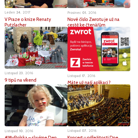
Leden
24
2017
Prosinec
01
2016
V Praze o knize Renaty
Nové číslo Zwrotu je už na
Putzlacher
cestě ke čtenářům
Listopad
23
2016
Listopad
17
2016
9 tipů na víkend
Máte už naší aplikaci?
Listopad
07
2016
Listopad
10
2016
Koncert u příležitosti Dne
#MyPolska – slavíme Den