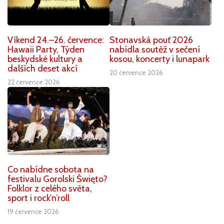
Víkend 24.–26. července:
Stonavská pouť 2026
Hawaii Party, Týden
nabídla soutěž v sečení
beskydské kultury a
kosou, koncerty i lunapark
dalších deset akcí
20 července 2026
22 července 2026
Co nabídne sobota na
festivalu Gorolski Święto?
Folklor z celého světa,
sport i rock’n’roll
19 července 2026