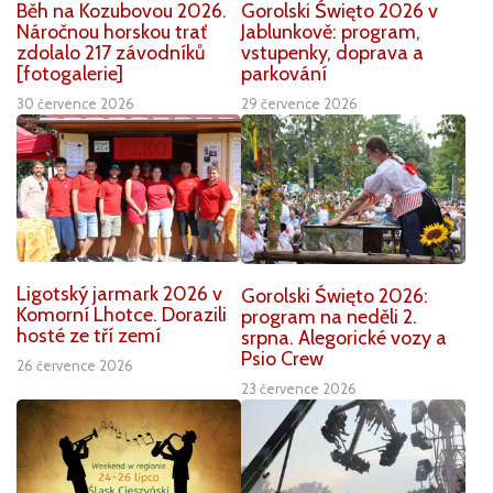
Běh na Kozubovou 2026.
Gorolski Święto 2026 v
Náročnou horskou trať
Jablunkově: program,
zdolalo 217 závodníků
vstupenky, doprava a
[fotogalerie]
parkování
30 července 2026
29 července 2026
Ligotský jarmark 2026 v
Gorolski Święto 2026:
Komorní Lhotce. Dorazili
program na neděli 2.
hosté ze tří zemí
srpna. Alegorické vozy a
Psio Crew
26 července 2026
23 července 2026