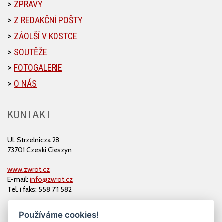
ZPRÁVY
Z REDAKČNÍ POŠTY
ZÁOLŠÍ V KOSTCE
SOUTĚŽE
FOTOGALERIE
O NÁS
KONTAKT
Ul. Strzelnicza 28
73701 Czeski Cieszyn
www.zwrot.cz
E-mail:
info@zwrot.cz
Tel. i faks: 558 711 582
Používáme cookies!