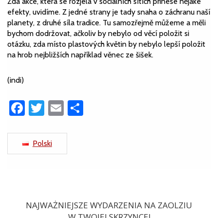
Zda akce, která se rozjela v sociálních sítích přinese nějaké
efekty, uvidíme. Z jedné strany je tady snaha o záchranu naší
planety, z druhé síla tradice. Tu samozřejmě můžeme a měli
bychom dodržovat, ačkoliv by nebylo od věcí položit si
otázku, zda místo plastových květin by nebylo lepší položit
na hrob nejbližších například věnec ze šišek.
(indi)
Facebook
Twitter
Email
Share
Polski
NAJWAŻNIEJSZE WYDARZENIA NA ZAOLZIU
W TWOJEJ SKRZYNCE!