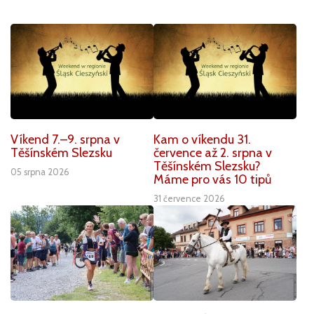
Víkend 7.–9. srpna v
Kam o víkendu 31.
Těšínském Slezsku
července až 2. srpna v
Těšínském Slezsku?
05 srpna 2026
Máme pro vás 10 tipů
31 července 2026