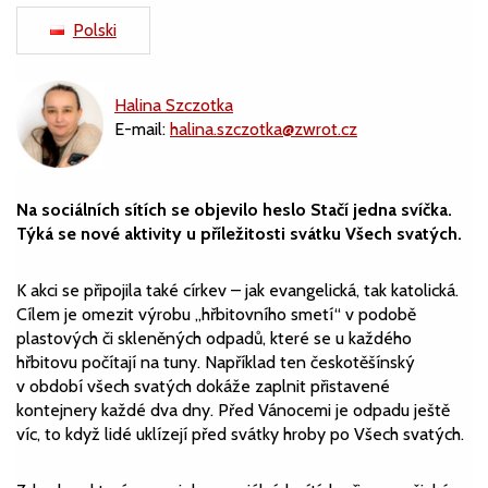
Polski
Halina Szczotka
E-mail:
halina.szczotka@zwrot.cz
Na sociálních sítích se objevilo heslo Stačí jedna svíčka.
Týká se nové aktivity u příležitosti svátku Všech svatých.
K akci se připojila také církev – jak evangelická, tak katolická.
Cílem je omezit výrobu „hřbitovního smetí“ v podobě
plastových či skleněných odpadů, které se u každého
hřbitovu počítají na tuny. Například ten českotěšínský
v období všech svatých dokáže zaplnit přistavené
kontejnery každé dva dny. Před Vánocemi je odpadu ještě
víc, to když lidé uklízejí před svátky hroby po Všech svatých.