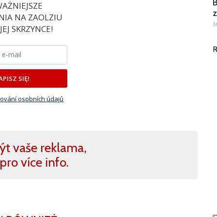
B
AŻNIEJSZE
z
IA NA ZAOLZIU
3
EJ SKRZYNCE!
R
APISZ SIĘ!
ování osobních údajů
ýt vaše reklama,
pro více info.