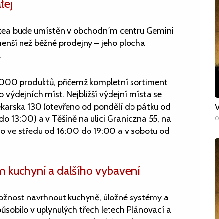
łej
Ikea bude umístěn v obchodním centru Gemini
 menší než běžné prodejny – jeho plocha
.
 1000 produktů, přičemž kompletní sortiment
ýdejních míst. Nejbližší výdejní místa se
Piekarska 130 (otevřeno od pondělí do pátku od
V
 13:00) a v Těšíně na ulici Graniczna 55, na
0
no ve středu od 16:00 do 19:00 a v sobotu od
 kuchyní a dalšího vybavení
ožnost navrhnout kuchyně, úložné systémy a
 působilo v uplynulých třech letech Plánovací a