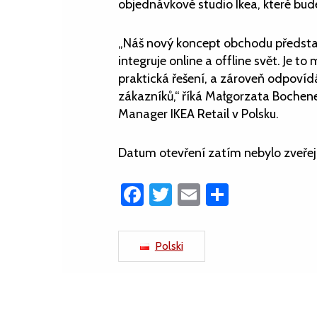
objednávkové studio Ikea, které bud
„Náš nový koncept obchodu představu
integruje online a offline svět. Je to
praktická řešení, a zároveň odpov
zákazníků,“ říká Małgorzata Bochen
Manager IKEA Retail v Polsku.
Datum otevření zatím nebylo zveře
Facebook
Twitter
Email
Share
Polski