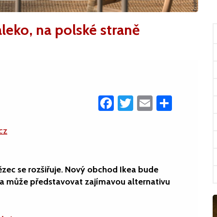
leko, na polské straně
Facebook
Twitter
Email
Share
cz
zec se rozšiřuje. Nový obchod Ikea bude
ej a může představovat zajímavou alternativu