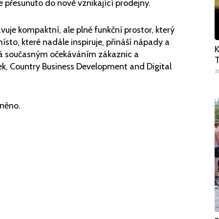
e přesunuto do nově vznikající prodejny.
je kompaktní, ale plně funkční prostor, který
 místo, které nadále inspiruje, přináší nápady a
K
ídá současným očekáváním zákaznic a
T
ek, Country Business Development and Digital
3
jněno.