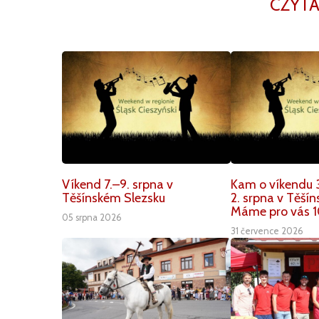
CZYTA
Víkend 7.–9. srpna v
Kam o víkendu 3
Těšínském Slezsku
2. srpna v Těší
Máme pro vás 1
05 srpna 2026
31 července 2026