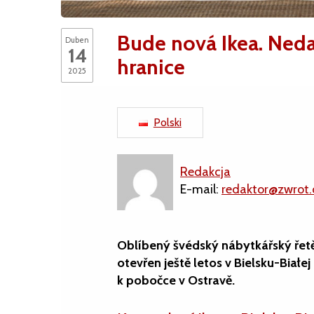
Bude nová Ikea. Neda
Duben
14
hranice
2025
Polski
Redakcja
E-mail:
redaktor@zwrot.
Oblíbený švédský nábytkářský řetě
otevřen ještě letos v Bielsku-Biał
k pobočce v Ostravě.