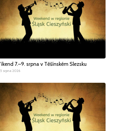
íkend 7.–9. srpna v Těšínském Slezsku
5 srpna 2026