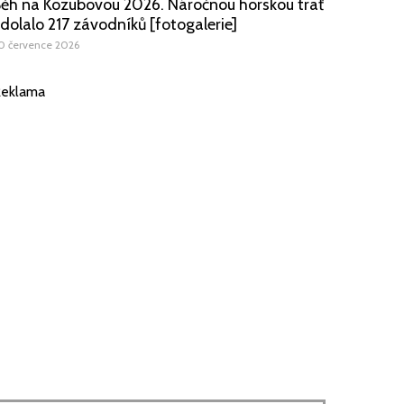
ěh na Kozubovou 2026. Náročnou horskou trať
dolalo 217 závodníků [fotogalerie]
0 července 2026
eklama