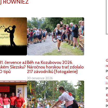
J RÓWNIEŻ
G
1. července až
Běh na Kozubovou 2026.
r
nském Slezsku?
Náročnou horskou trať zdolalo
p
0 tipů
217 závodníků [fotogalerie]
G
30 července 2026
i
p
K
S
p