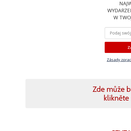
NAJW
WYDARZEN
W TWOJ
Z
Zásady zprac
Zde může b
klikněte 