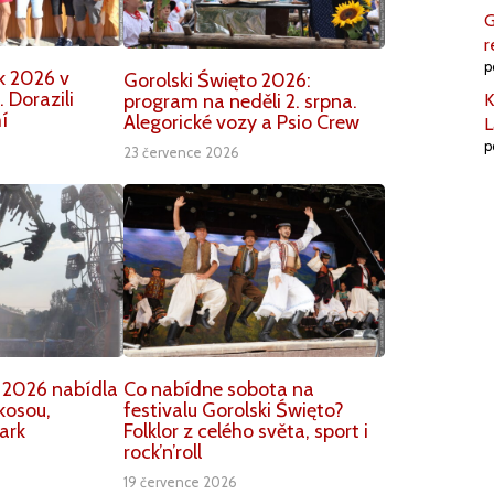
G
r
p
k 2026 v
Gorolski Święto 2026:
 Dorazili
K
program na neděli 2. srpna.
í
Alegorické vozy a Psio Crew
L
p
23 července 2026
 2026 nabídla
Co nabídne sobota na
kosou,
festivalu Gorolski Święto?
ark
Folklor z celého světa, sport i
rock’n’roll
19 července 2026