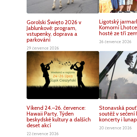
Ligotský jarmar
Gorolski Święto 2026 v
Komorní Lhotce.
Jablunkově: program,
hosté ze tří zem
vstupenky, doprava a
parkování
26 července 2026
29 července 2026
Víkend 24.–26. července:
Stonavská pouť
Hawaii Party, Týden
soutěž v sečení 
beskydské kultury a dalších
koncerty i lunap
deset akcí
20 července 2026
22 července 2026