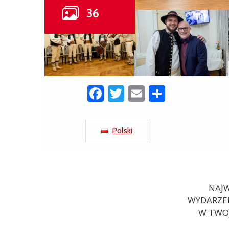
Facebook
Twitter
Email
Share
Polski
NAJW
WYDARZEN
W TWOJ