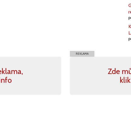
G
r
p
K
L
p
REKLAMA
eklama,
Zde mů
info
kli