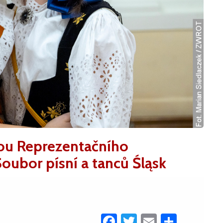
ou Reprezentačního
oubor písní a tanců Śląsk
Facebook
Twitter
Email
Share