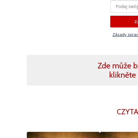
Z
Zásady zprac
Zde může b
klikněte 
CZYTA