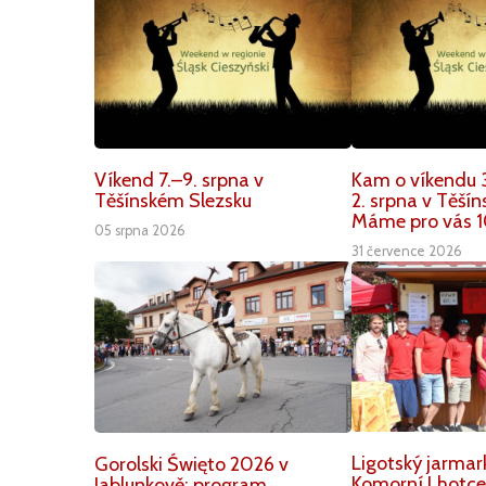
Víkend 7.–9. srpna v
Kam o víkendu 3
Těšínském Slezsku
2. srpna v Těší
Máme pro vás 1
05 srpna 2026
31 července 2026
Ligotský jarmar
Gorolski Święto 2026 v
Komorní Lhotce.
Jablunkově: program,