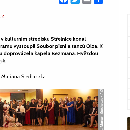
cz
v kulturním středisku Střelnice konal
ramu vystoupil Soubor písní a tanců Olza. K
pěvu doprovázela kapela Bezmiana. Hvězdou
sk.
e Mariana Siedlaczka: