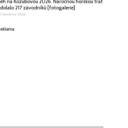
ěh na Kozubovou 2026. Náročnou horskou trať
dolalo 217 závodníků [fotogalerie]
0 července 2026
eklama