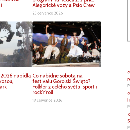
í
Alegorické vozy a Psio Crew
23 července 2026
G
 2026 nabídla
Co nabídne sobota na
r
kosou,
festivalu Gorolski Święto?
p
ark
Folklor z celého světa, sport i
rock’n’roll
G
i
19 července 2026
p
K
S
p