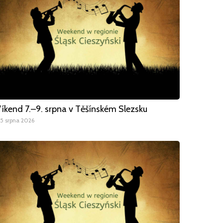
íkend 7.–9. srpna v Těšínském Slezsku
5 srpna 2026