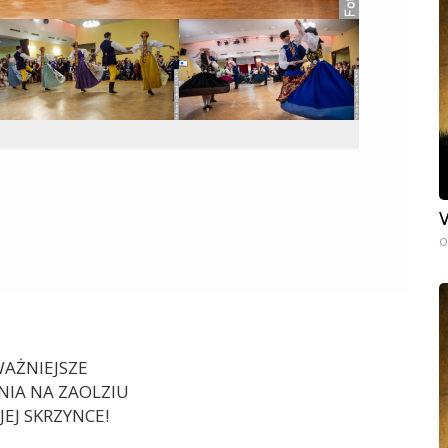
V
0
AŻNIEJSZE
IA NA ZAOLZIU
EJ SKRZYNCE!