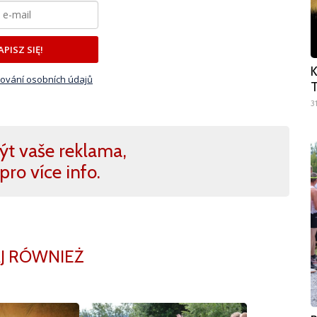
APISZ SIĘ!
K
ování osobních údajů
T
3
ýt vaše reklama,
pro více info.
J RÓWNIEŻ