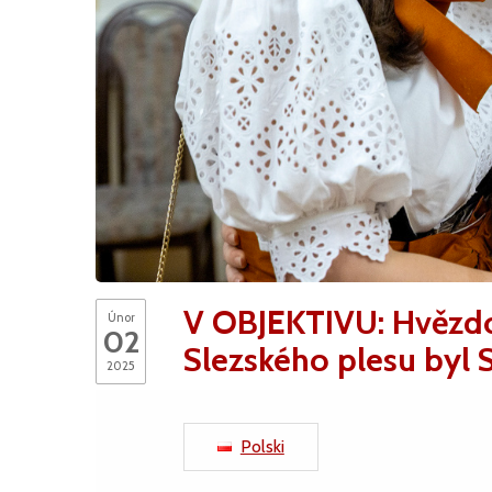
V OBJEKTIVU: Hvězd
Únor
02
Slezského plesu byl S
2025
Polski