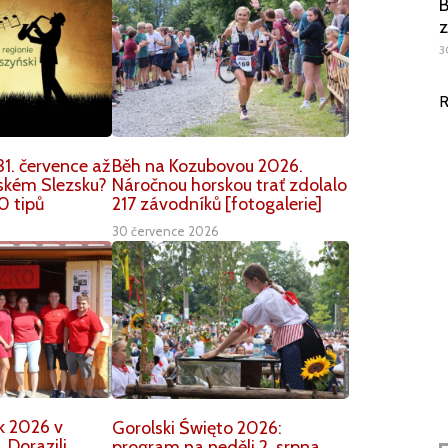
B
z
3
R
1. července až
Běh na Kozubovou 2026.
nském Slezsku?
Náročnou horskou trať zdolalo
0 tipů
217 závodníků [fotogalerie]
30 července 2026
k 2026 v
Gorolski Święto 2026:
 Dorazili
program na neděli 2. srpna.