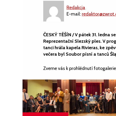
Redakcja
E-mail:
redaktor@zwrot.
ČESKÝ TĚŠÍN / V pátek 31. ledna se 
Reprezentační Slezský ples. V prog
tanci hrála kapela Rivieras, ke z
večera byl Soubor písní a tanců Ślą
Zveme vás k prohlédnutí fotogaleri