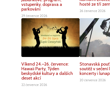
hosté ze tří zem
vstupenky, doprava a
parkování
26 července 2026
29 července 2026
Víkend 24.–26. července:
Stonavská pouť
Hawaii Party, Týden
soutěž v sečení 
beskydské kultury a dalších
koncerty i lunap
deset akcí
20 července 2026
22 července 2026