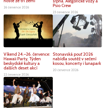
hosté ze tří zemí
srpna. Alegorické vozy a
Psio Crew
26 července 2026
23 července 2026
Víkend 24.–26. července:
Stonavská pouť 2026
Hawaii Party, Týden
nabídla soutěž v sečení
beskydské kultury a
kosou, koncerty i lunapark
dalších deset akcí
20 července 2026
22 července 2026