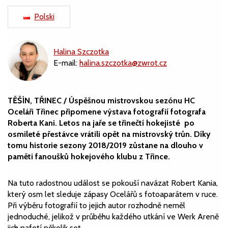
Polski
Halina Szczotka
E-mail:
halina.szczotka@zwrot.cz
TĚŠÍN, TŘINEC / Úspěšnou mistrovskou sezónu HC
Oceláři Třinec připomene výstava fotografií fotografa
Roberta Kani. Letos na jaře se třinečtí hokejisté po
osmileté přestávce vrátili opět na mistrovský trůn. Díky
tomu historie sezony 2018/2019 zůstane na dlouho v
paměti fanoušků hokejového klubu z Třince.
Na tuto radostnou událost se pokouší navázat Robert Kania,
který osm let sleduje zápasy Ocelářů s fotoaparátem v ruce.
Při výběru fotografií to jejich autor rozhodně neměl
jednoduché, jelikož v průběhu každého utkání ve Werk Areně
jich nafotí několik set.