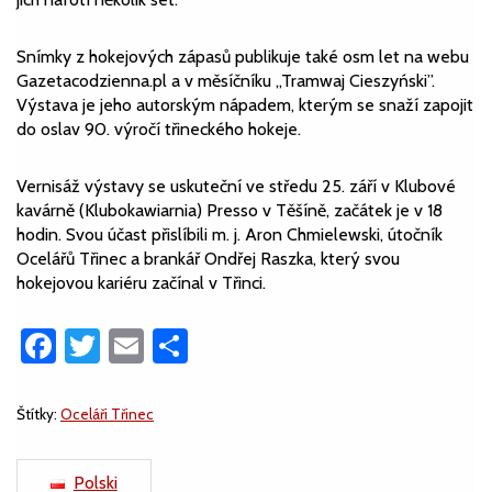
Snímky z hokejových zápasů publikuje také osm let na webu
Gazetacodzienna.pl a v měsíčníku „Tramwaj Cieszyński”.
Výstava je jeho autorským nápadem, kterým se snaží zapojit
do oslav 90. výročí třineckého hokeje.
Vernisáž výstavy se uskuteční ve středu 25. září v Klubové
kavárně (Klubokawiarnia) Presso v Těšíně, začátek je v 18
hodin. Svou účast přislíbili m. j. Aron Chmielewski, útočník
Ocelářů Třinec a brankář Ondřej Raszka, který svou
hokejovou kariéru začínal v Třinci.
Facebook
Twitter
Email
Share
Štítky:
Oceláři Třinec
Polski