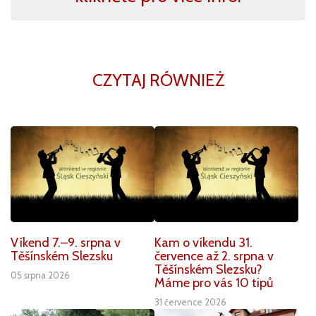
CZYTAJ RÓWNIEŻ
Víkend 7.–9. srpna v
Kam o víkendu 31.
Těšínském Slezsku
července až 2. srpna v
Těšínském Slezsku?
05 srpna 2026
Máme pro vás 10 tipů
31 července 2026