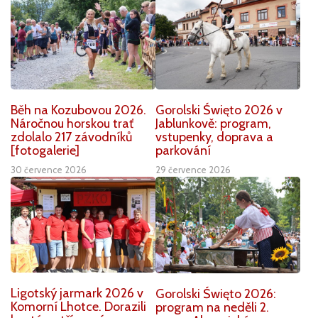
Běh na Kozubovou 2026.
Gorolski Święto 2026 v
Náročnou horskou trať
Jablunkově: program,
zdolalo 217 závodníků
vstupenky, doprava a
[fotogalerie]
parkování
30 července 2026
29 července 2026
Ligotský jarmark 2026 v
Gorolski Święto 2026:
Komorní Lhotce. Dorazili
program na neděli 2.