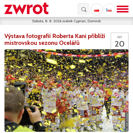
Sobota, 8. 8. 2026
svátek
Cyprian, Dominik
Výstava fotografií Roberta Kani přiblíží
Září
20
mistrovskou sezonu Ocelářů
2019