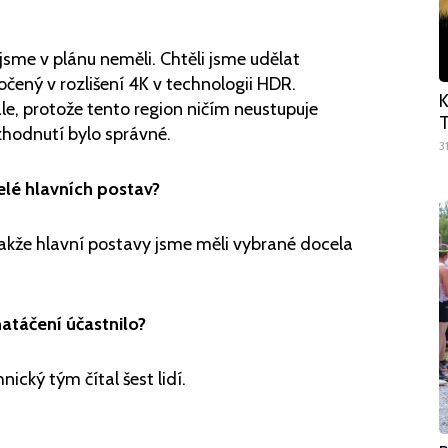
sme v plánu neměli. Chtěli jsme udělat
točený v rozlišení 4K v technologii HDR.
K
e, protože tento region ničím neustupuje
T
ozhodnutí bylo správné.
3
elé hlavních postav?
, takže hlavní postavy jsme měli vybrané docela
 natáčení účastnilo?
ický tým čítal šest lidí.