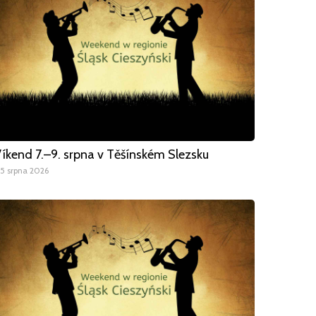
íkend 7.–9. srpna v Těšínském Slezsku
5 srpna 2026