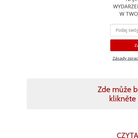
WYDARZEN
W TWOJ
Z
Zásady zprac
Zde může b
klikněte 
CZYTA