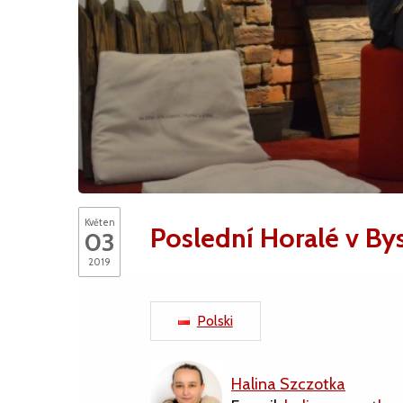
Květen
Poslední Horalé v Bys
03
2019
Polski
Halina Szczotka