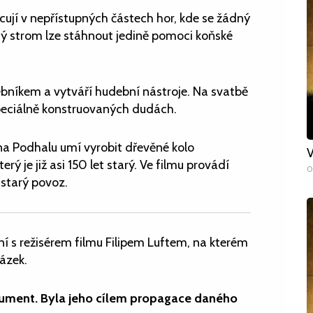
cují v nepřístupných částech hor, kde se žádný
ý strom lze stáhnout jedině pomoci koňské
debníkem a vytváří hudební nástroje. Na svatbě
peciálně konstruovaných dudách.
 na Podhalu umí vyrobit dřevěné kolo
V
rý je již asi 150 let starý. Ve filmu provádí
0
 starý povoz.
ní s režisérem filmu Filipem Luftem, na kterém
ázek.
okument. Byla jeho cílem propagace daného