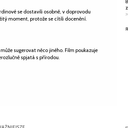
B
z
rdinové se dostavili osobně, v doprovodu
3
ežitý moment, protože se cítili docenění.
R
 může sugerovat něco jiného. Film poukazuje
 nerozlučně spjatá s přírodou.
AŻNIEJSZE