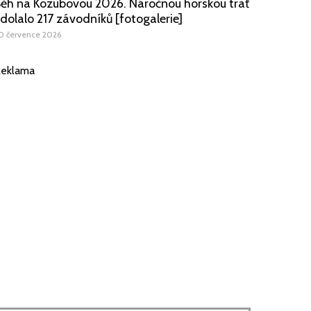
ěh na Kozubovou 2026. Náročnou horskou trať
dolalo 217 závodníků [fotogalerie]
0 července 2026
eklama