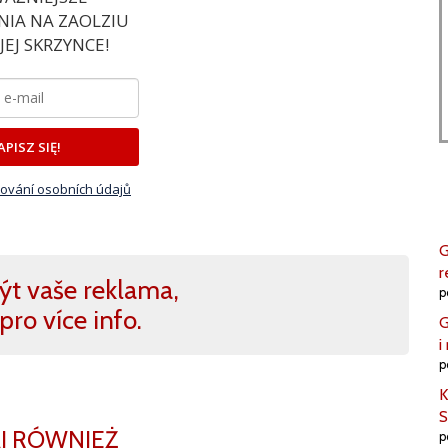
IA NA ZAOLZIU
EJ SKRZYNCE!
APISZ SIĘ!
ování osobních údajů
G
r
ýt vaše reklama,
p
pro více info.
G
i
p
K
S
J RÓWNIEŻ
p