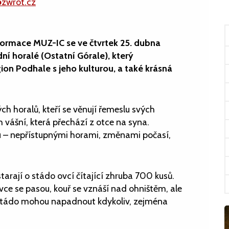
@zwrot.cz
formace MUZ-IC se ve čtvrtek 25. dubna
í horalé (Ostatní Górale), který
n Podhale s jeho kulturou, a také krásná
ch horalů, kteří se věnují řemeslu svých
h vášní, která přechází z otce na syna.
ou – nepřístupnými horami, změnami počasí,
tarají o stádo ovcí čítající zhruba 700 kusů.
ovce se pasou, kouř se vznáší nad ohništěm, ale
ří stádo mohou napadnout kdykoliv, zejména