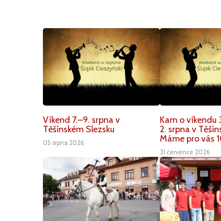
Víkend 7.–9. srpna v
Kam o víkendu 3
Těšínském Slezsku
2. srpna v Těší
Máme pro vás 1
05 srpna 2026
31 července 2026