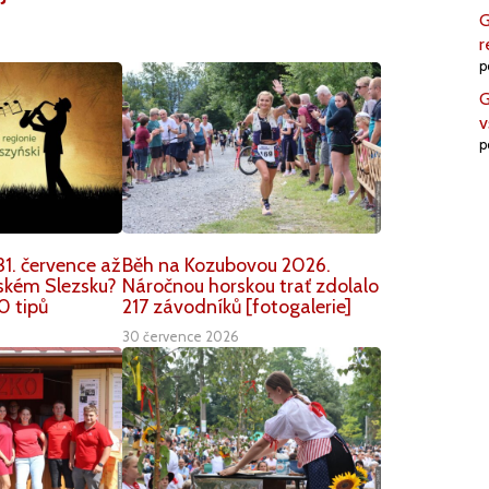
G
r
p
G
v
p
1. července až
Běh na Kozubovou 2026.
nském Slezsku?
Náročnou horskou trať zdolalo
0 tipů
217 závodníků [fotogalerie]
30 července 2026