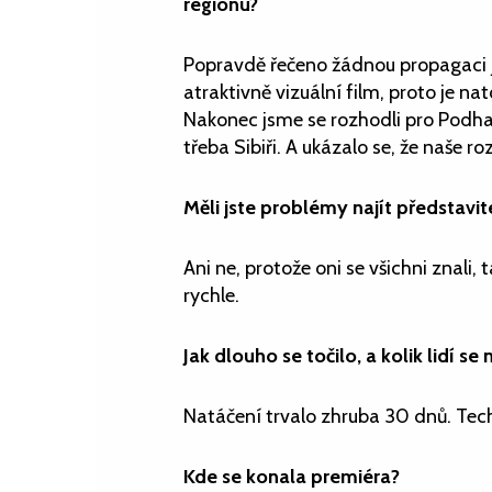
regionu?
Popravdě řečeno žádnou propagaci j
atraktivně vizuální film, proto je na
Nakonec jsme se rozhodli pro Podhal
třeba Sibiři. A ukázalo se, že naše r
Měli jste problémy najít představit
Ani ne, protože oni se všichni znali
rychle.
Jak dlouho se točilo, a kolik lidí se
Natáčení trvalo zhruba 30 dnů. Techn
Kde se konala premiéra?