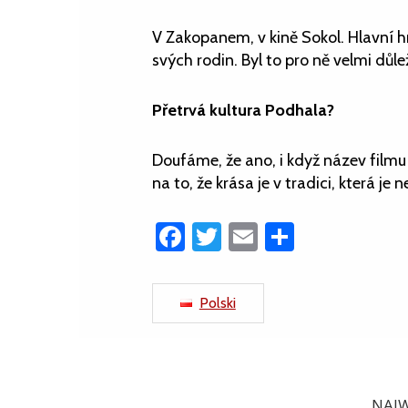
V Zakopanem, v kině Sokol. Hlavní h
svých rodin. Byl to pro ně velmi důl
Přetrvá kultura Podhala?
Doufáme, že ano, i když název filmu
na to, že krása je v tradici, která je
Facebook
Twitter
Email
Share
Polski
NAJW