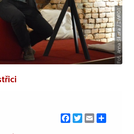
třici
Facebook
Twitter
Email
Share