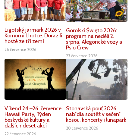
Ligotský jarmark 2026 v
Gorolski Święto 2026:
Komorní Lhotce. Dorazili
program na neděli 2.
hosté ze tří zemí
srpna. Alegorické vozy a
Psio Crew
26 července 2026
23 července 2026
Víkend 24.–26. července:
Stonavská pouť 2026
Hawaii Party, Týden
nabídla soutěž v sečení
beskydské kultury a
kosou, koncerty i lunapark
dalších deset akcí
20 července 2026
22 července 2026