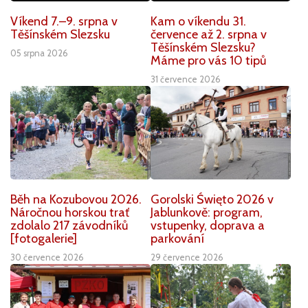
Víkend 7.–9. srpna v
Kam o víkendu 31.
Těšínském Slezsku
července až 2. srpna v
Těšínském Slezsku?
05 srpna 2026
Máme pro vás 10 tipů
31 července 2026
Běh na Kozubovou 2026.
Gorolski Święto 2026 v
Náročnou horskou trať
Jablunkově: program,
zdolalo 217 závodníků
vstupenky, doprava a
[fotogalerie]
parkování
30 července 2026
29 července 2026