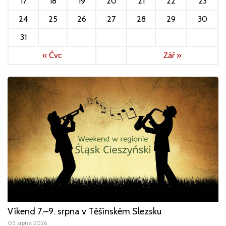
17
18
19
20
21
22
23
24
25
26
27
28
29
30
31
« Čvc
Zář »
Víkend 7.–9. srpna v Těšínském Slezsku
05 srpna 2026