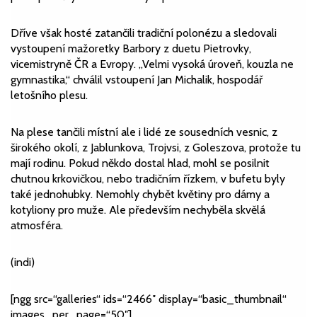
Dříve však hosté zatančili tradiční polonézu a sledovali
vystoupení mažoretky Barbory z duetu Pietrovky,
vicemistryně ČR a Evropy. „Velmi vysoká úroveň, kouzla ne
gymnastika,“ chválil vstoupení Jan Michalik, hospodář
letošního plesu.
Na plese tančili místní ale i lidé ze sousedních vesnic, z
širokého okolí, z Jablunkova, Trojvsi, z Goleszova, protože tu
mají rodinu.
Pokud někdo dostal hlad, mohl se posilnit
chutnou krkovičkou, nebo tradičním řízkem, v bufetu byly
také jednohubky.
Nemohly chybět květiny pro dámy a
kotyliony pro muže.
Ale především nechyběla skvělá
atmosféra.
(indi)
[ngg src=“galleries“ ids=“2466″ display=“basic_thumbnail“
images_per_page=“50″]