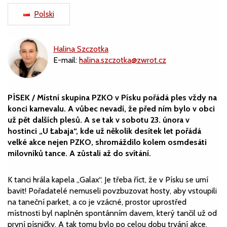
Polski
Halina Szczotka
E-mail:
halina.szczotka@zwrot.cz
PÍSEK / Místní skupina PZKO v Písku pořádá ples vždy na
konci karnevalu.
A vůbec nevadí, že před ním bylo v obci
už pět dalších plesů.
A se tak v sobotu 23. února v
hostinci „U Łabaja“, kde už několik desítek let pořádá
velké akce nejen PZKO, shromáždilo kolem osmdesáti
milovníků tance.
A zůstali až do svítání.
K tanci hrála kapela „Galax“.
Je třeba říct, že v Písku se umí
bavit!
Pořadatelé nemuseli povzbuzovat hosty, aby vstoupili
na taneční parket, a co je vzácné, prostor uprostřed
místnosti byl naplněn spontánním davem, který tančil už od
první písničky.
A tak tomu bylo po celou dobu trvání akce.