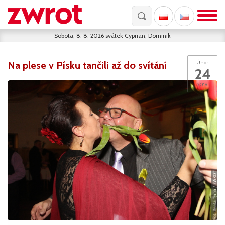
Sobota, 8. 8. 2026
svátek
Cyprian, Dominik
Na plese v Písku tančili až do svítání
Únor
24
2019