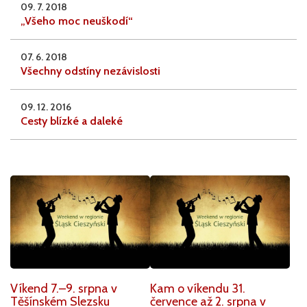
09. 7. 2018
„Všeho moc neuškodí“
07. 6. 2018
Všechny odstíny nezávislosti
09. 12. 2016
Cesty blízké a daleké
Víkend 7.–9. srpna v
Kam o víkendu 31.
Těšínském Slezsku
července až 2. srpna v