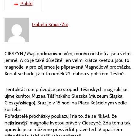
Polski
Izabela Kraus-Żur
CIESZYN / Mají podmanivou vůni, mnoho odstínů a jsou velmi
jemné. A co je také důležité, jen velmi krátce kvetou. Jsou to
magnolie, a pro zájemce je připravená Magnoliová procházka.
Konat se bude již tuto neděli 22. dubna v polském Těšíně.
Tentokrát role průvodce po stopách těšínských magnolií se
ujme kurátor Muzea Těšínského Slezska (Muzeum Śląska
Cieszyńskiego). Sraz je v 15 hod. na Placu Kościelnym vedle
kostela.
Pořadatelé procházky poukazují na to, že se říkává, že
nejkrásnější magnolie kvetou právě v Cieszyně. Zda tomu tak
opravdu je se můžeme přesvědčit právě teď. V opačném