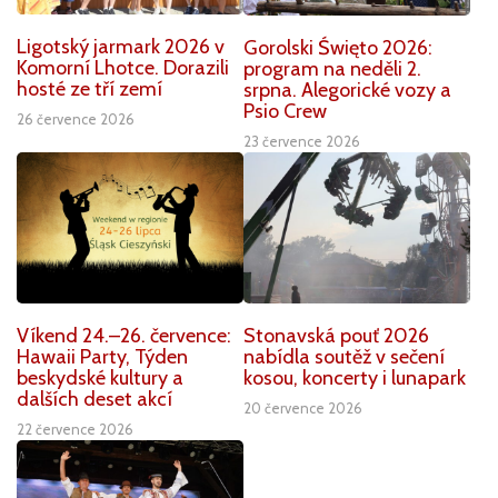
Ligotský jarmark 2026 v
Gorolski Święto 2026:
Komorní Lhotce. Dorazili
program na neděli 2.
hosté ze tří zemí
srpna. Alegorické vozy a
Psio Crew
26 července 2026
23 července 2026
Víkend 24.–26. července:
Stonavská pouť 2026
Hawaii Party, Týden
nabídla soutěž v sečení
beskydské kultury a
kosou, koncerty i lunapark
dalších deset akcí
20 července 2026
22 července 2026