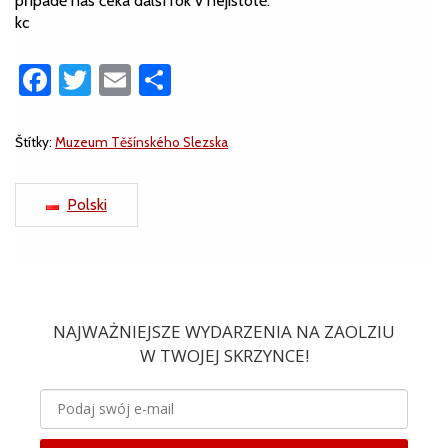
případě nás čeká další rok v nejistotě.
kc
Facebook
Twitter
Email
Share
Štítky:
Muzeum Těšínského Slezska
Polski
NAJWAŻNIEJSZE WYDARZENIA NA ZAOLZIU
W TWOJEJ SKRZYNCE!