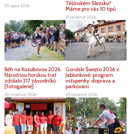
Těšínském Slezsku?
05 srpna 2026
Máme pro vás 10 tipů
31 července 2026
Běh na Kozubovou 2026.
Gorolski Święto 2026 v
Náročnou horskou trať
Jablunkově: program,
zdolalo 217 závodníků
vstupenky, doprava a
[fotogalerie]
parkování
30 července 2026
29 července 2026