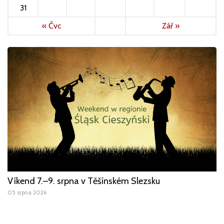
31
« Čvc
Zář »
Víkend 7.–9. srpna v Těšínském Slezsku
05 srpna 2026