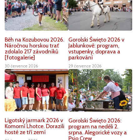
Běh na Kozubovou 2026.
Gorolski Święto 2026 v
Náročnou horskou trať
Jablunkově: program,
zdolalo 217 závodníků
vstupenky, doprava a
[fotogalerie]
parkování
30 července 2026
29 července 2026
Ligotský jarmark 2026 v
Gorolski Święto 2026:
Komorní Lhotce. Dorazili
program na neděli 2.
hosté ze tří zemí
srpna. Alegorické vozy a
Psio Crew