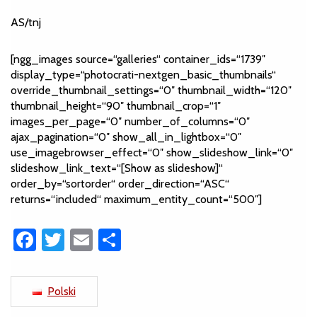
AS/tnj
[ngg_images source=“galleries“ container_ids=“1739″
display_type=“photocrati-nextgen_basic_thumbnails“
override_thumbnail_settings=“0″ thumbnail_width=“120″
thumbnail_height=“90″ thumbnail_crop=“1″
images_per_page=“0″ number_of_columns=“0″
ajax_pagination=“0″ show_all_in_lightbox=“0″
use_imagebrowser_effect=“0″ show_slideshow_link=“0″
slideshow_link_text=“[Show as slideshow]“
order_by=“sortorder“ order_direction=“ASC“
returns=“included“ maximum_entity_count=“500″]
Facebook
Twitter
Email
Share
Polski