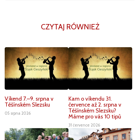
CZYTAJ RÓWNIEŻ
Víkend 7.–9. srpna v
Kam o víkendu 31.
Těšínském Slezsku
července až 2. srpna v
Těšínském Slezsku?
05 srpna 2026
Máme pro vás 10 tipů
31 července 2026