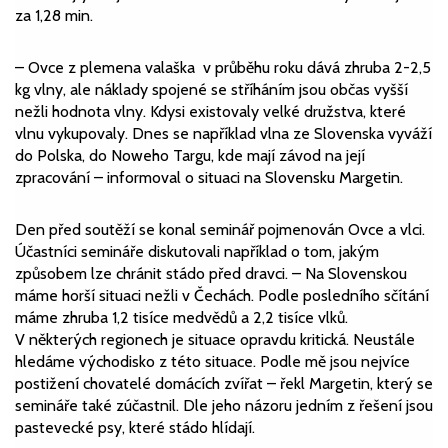
za 1,28 min.
– Ovce z plemena valaška v průběhu roku dává zhruba 2-2,5
kg vlny, ale náklady spojené se stříháním jsou občas vyšší
nežli hodnota vlny. Kdysi existovaly velké družstva, které
vlnu vykupovaly. Dnes se například vlna ze Slovenska vyváží
do Polska, do Noweho Targu, kde mají závod na její
zpracování – informoval o situaci na Slovensku Margetin.
Den před soutěží se konal seminář pojmenován Ovce a vlci.
Účastníci semináře diskutovali například o tom, jakým
způsobem lze chránit stádo před dravci. – Na Slovenskou
máme horší situaci nežli v Čechách. Podle posledního sčítání
máme zhruba 1,2 tisíce medvědů a 2,2 tisíce vlků.
V některých regionech je situace opravdu kritická. Neustále
hledáme východisko z této situace. Podle mě jsou nejvíce
postižení chovatelé domácích zvířat – řekl Margetin, který se
semináře také zúčastnil. Dle jeho názoru jedním z řešení jsou
pastevecké psy, které stádo hlídají.