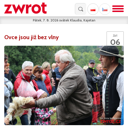
Pátek, 7. 8. 2026
svátek
Klaudia, Kajetan
Ovce jsou již bez vlny
Září
06
2017