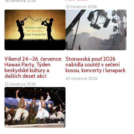
26 července 2026
23 července 2026
Víkend 24.–26. července:
Stonavská pouť 2026
Hawaii Party, Týden
nabídla soutěž v sečení
beskydské kultury a
kosou, koncerty i lunapark
dalších deset akcí
20 července 2026
22 července 2026