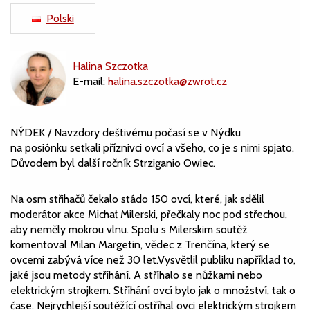
Polski
Halina Szczotka
E-mail:
halina.szczotka@zwrot.cz
NÝDEK / Navzdory deštivému počasí se v Nýdku
na posiónku setkali příznivci ovcí a všeho, co je s nimi spjato.
Důvodem byl další ročník Strziganio Owiec.
Na osm střihačů čekalo stádo 150 ovcí, které, jak sdělil
moderátor akce Michał Milerski, přečkaly noc pod střechou,
aby neměly mokrou vlnu. Spolu s Milerskim soutěž
komentoval Milan Margetin, vědec z Trenčína, který se
ovcemi zabývá více než 30 let.Vysvětlil publiku například to,
jaké jsou metody stříhání. A stříhalo se nůžkami nebo
elektrickým strojkem. Stříhání ovcí bylo jak o množství, tak o
čase. Nejrychlejší soutěžící ostříhal ovci elektrickým strojkem