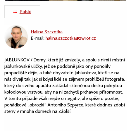
Polski
Halina Szczotka
E-mail:
halina.szczotka@zwrot.cz
JABLUNKOV / Domy, které již zmizely, a spolu s nimi i místní
jablunkovské uličky, jež se podobně jako ony ponořily
propadliště dějin, a také obyvatelé Jablunkova, kteří se na
nás dívají tak, jak si kdysi lidé se zájmem prohlíželi fotografa,
který do svého aparátu zakládal skleněnou desku pokrytou
kolodiovou vrstvou, aby na ni zachytil prchavou přítomnost.
V tomto případě však nejde o negativ, ale spíše o pozitiv,
pohádkové „obrozki“ Antoniho Szpyrce, které dodnes zdobí
stěny v mnoha domech na Záolší.