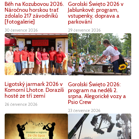
Běh na Kozubovou 2026.
Gorolski Święto 2026 v
Náročnou horskou trať
Jablunkově: program,
zdolalo 217 závodníků
vstupenky, doprava a
[fotogalerie]
parkování
30 července 2026
29 července 2026
Ligotský jarmark 2026 v
Gorolski Święto 2026:
Komorní Lhotce. Dorazili
program na neděli 2.
hosté ze tří zemí
srpna. Alegorické vozy a
Psio Crew
26 července 2026
23 července 2026