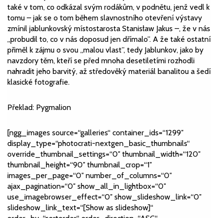
také v tom, co odkázal svým rodákům, v podnětu, jenž vedl k
tomu – jak se o tom během slavnostního otevření výstavy
zmínil jablunkovský místostarosta Stanisław Jakus –, že v nás
„probudil to, co v nás doposud jen dřímalo”. A že také ostatní
přiměl k zájmu o svou „malou vlast”, tedy Jablunkov, jako by
navzdory těm, kteří se před mnoha desetiletími rozhodli
nahradit jeho barvitý, až středověký materiál banalitou a šedí
klasické fotografie.
Překlad: Pygmalion
[ngg_images source=“galleries“ container_ids=“1299″
display_type=“photocrati-nextgen_basic_thumbnails“
override_thumbnail_settings=“0″ thumbnail_width=“120″
thumbnail_height=“90″ thumbnail_crop=“1″
images_per_page=“0″ number_of_columns=“0″
ajax_pagination=“0″ show_all_in_lightbox=“0″
use_imagebrowser_effect=“0″ show_slideshow_link=“0″
slideshow_link_text=“[Show as slideshow]“