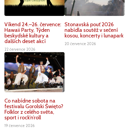
Víkend 24.–26. července:
Stonavská pouť 2026
Hawaii Party, Týden
nabídla soutěž v sečení
beskydské kultury a
kosou, koncerty i lunapark
dalších deset akcí
20 července 2026
22 července 2026
Co nabídne sobota na
festivalu Gorolski Święto?
Folklor z celého světa,
sport i rock’n’roll
19 července 2026