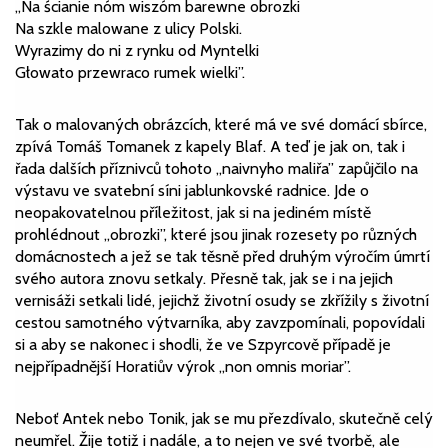
„Na ścianie nóm wiszóm barewne obrozki
Na szkle malowane z ulicy Polski.
Wyrazimy do ni z rynku od Myntelki
Głowato przewraco rumek wielki”.
Tak o malovaných obrázcích, které má ve své domácí sbírce,
zpívá Tomáš Tomanek z kapely Blaf. A teď je jak on, tak i
řada dalších příznivců tohoto „naivnyho maliřa” zapůjčilo na
výstavu ve svatební síni jablunkovské radnice. Jde o
neopakovatelnou příležitost, jak si na jediném místě
prohlédnout „obrozki”, které jsou jinak rozesety po různých
domácnostech a jež se tak těsně před druhým výročím úmrtí
svého autora znovu setkaly. Přesně tak, jak se i na jejich
vernisáži setkali lidé, jejichž životní osudy se zkřížily s životní
cestou samotného výtvarníka, aby zavzpomínali, popovídali
si a aby se nakonec i shodli, že ve Szpyrcově případě je
nejpřípadnější Horatiův výrok „non omnis moriar”.
Neboť Antek nebo Tonik, jak se mu přezdívalo, skutečně celý
neumřel. Žije totiž i nadále, a to nejen ve své tvorbě, ale