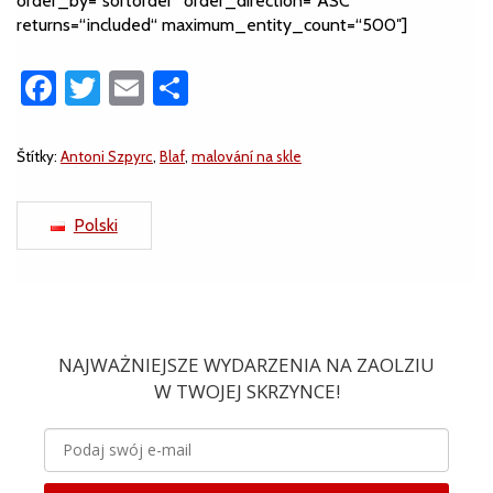
order_by=“sortorder“ order_direction=“ASC“
returns=“included“ maximum_entity_count=“500″]
Facebook
Twitter
Email
Share
Štítky:
Antoni Szpyrc
,
Blaf
,
malování na skle
Polski
NAJWAŻNIEJSZE WYDARZENIA NA ZAOLZIU
W TWOJEJ SKRZYNCE!