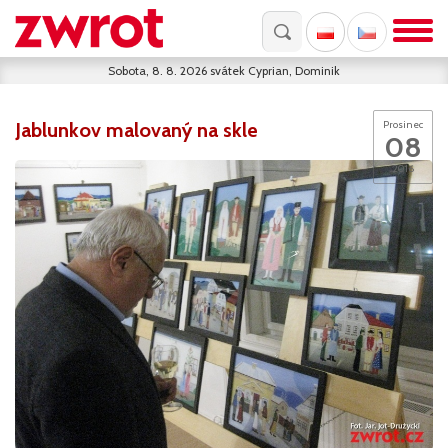
Sobota, 8. 8. 2026
svátek
Cyprian, Dominik
Jablunkov malovaný na skle
Prosinec
08
2016