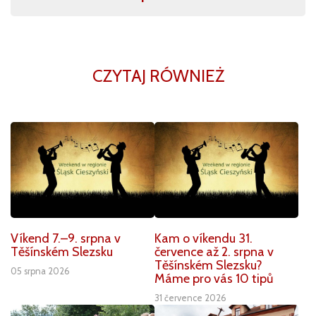
CZYTAJ RÓWNIEŻ
Víkend 7.–9. srpna v
Kam o víkendu 31.
Těšínském Slezsku
července až 2. srpna v
Těšínském Slezsku?
05 srpna 2026
Máme pro vás 10 tipů
31 července 2026