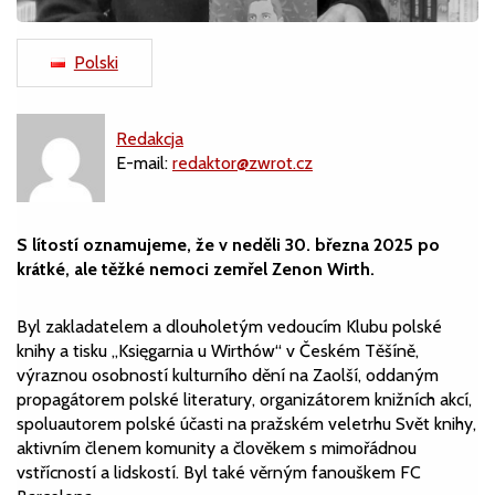
Polski
Redakcja
E-mail:
redaktor@zwrot.cz
S lítostí oznamujeme, že v neděli 30. března 2025 po
krátké, ale těžké nemoci zemřel Zenon Wirth.
Byl zakladatelem a dlouholetým vedoucím Klubu polské
knihy a tisku „Księgarnia u Wirthów“ v Českém Těšíně,
výraznou osobností kulturního dění na Zaolší, oddaným
propagátorem polské literatury, organizátorem knižních akcí,
spoluautorem polské účasti na pražském veletrhu Svět knihy,
aktivním členem komunity a člověkem s mimořádnou
vstřícností a lidskostí. Byl také věrným fanouškem FC