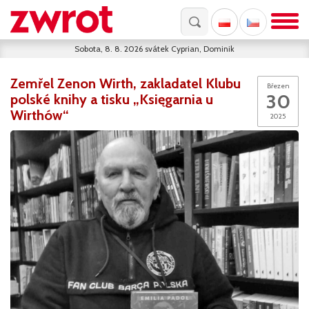
Sobota, 8. 8. 2026
svátek
Cyprian, Dominik
Zemřel Zenon Wirth, zakladatel Klubu
Březen
30
polské knihy a tisku „Księgarnia u
Wirthów“
2025