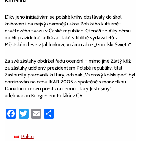
Barcelona.
Díky jeho iniciativám se polské knihy dostávaly do škol,
knihoven i na nejvýznamnější akce Polského kulturně-
osvětového svazu v České republice. Čtenáři se díky němu
mohli pravidelně setkávat také v Kolibě vydavatelů v
Městském lese v Jablunkově v rámci akce „Gorolski Święto“.
Za své zásluhy obdržel řadu ocenění – mimo jiné Zlatý kříž
za zásluhy udělený prezidentem Polské republiky, titul
Zasloužilý pracovník kultury, odznak „Vzorový knihkupec“, byl
nominován na cenu IKAR 2005 a společně s manželkou
Danutou oceněn prestižní cenou „Tacy Jesteśmy“,
udělovanou Kongresem Poláků v ČR.
Facebook
Twitter
Email
Share
Polski