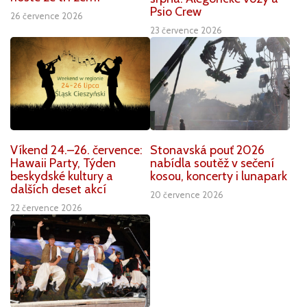
Psio Crew
26 července 2026
23 července 2026
Víkend 24.–26. července:
Stonavská pouť 2026
Hawaii Party, Týden
nabídla soutěž v sečení
beskydské kultury a
kosou, koncerty i lunapark
dalších deset akcí
20 července 2026
22 července 2026