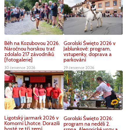
Běh na Kozubovou 2026.
Gorolski Święto 2026 v
Náročnou horskou trať
Jablunkově: program,
zdolalo 217 závodníků
vstupenky, doprava a
[fotogalerie]
parkování
30 července 2026
29 července 2026
Ligotský jarmark 2026 v
Gorolski Święto 2026:
Komorní Lhotce. Dorazili
program na neděli 2.
hosté ze tří zemí
srpna. Alegorické vozy a