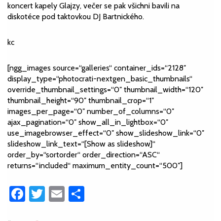
koncert kapely Glajzy, večer se pak všichni bavili na
diskotéce pod taktovkou DJ Bartnického.
kc
[ngg_images source=“galleries“ container_ids=“2128″
display_type=“photocrati-nextgen_basic_thumbnails“
override_thumbnail_settings=“0″ thumbnail_width=“120″
thumbnail_height=“90″ thumbnail_crop=“1″
images_per_page=“0″ number_of_columns=“0″
ajax_pagination=“0″ show_all_in_lightbox=“0″
use_imagebrowser_effect=“0″ show_slideshow_link=“0″
slideshow_link_text=“[Show as slideshow]“
order_by=“sortorder“ order_direction=“ASC“
returns=“included“ maximum_entity_count=“500″]
Facebook
Twitter
Email
Share