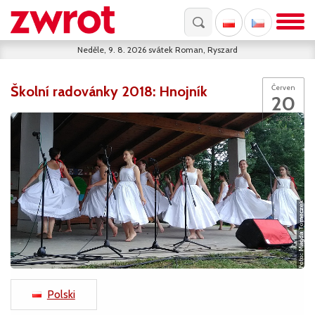
Neděle, 9. 8. 2026
svátek
Roman, Ryszard
Školní radovánky 2018: Hnojník
Červen
20
2018
Polski