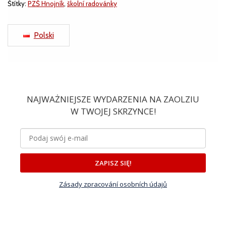
Štítky:
PZŠ Hnojník
,
školní radovánky
Polski
NAJWAŻNIEJSZE WYDARZENIA NA ZAOLZIU
W TWOJEJ SKRZYNCE!
ZAPISZ SIĘ!
Zásady zpracování osobních údajů