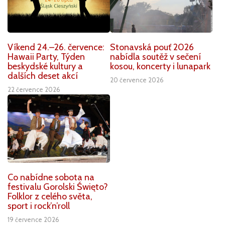
Víkend 24.–26. července:
Stonavská pouť 2026
Hawaii Party, Týden
nabídla soutěž v sečení
beskydské kultury a
kosou, koncerty i lunapark
dalších deset akcí
20 července 2026
22 července 2026
Co nabídne sobota na
festivalu Gorolski Święto?
Folklor z celého světa,
sport i rock’n’roll
19 července 2026