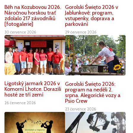
Běh na Kozubovou 2026.
Gorolski Święto 2026 v
Náročnou horskou trať
Jablunkově: program,
zdolalo 217 závodníků
vstupenky, doprava a
[fotogalerie]
parkování
30 července 2026
29 července 2026
Ligotský jarmark 2026 v
Gorolski Święto 2026:
Komorní Lhotce. Dorazili
program na neděli 2.
hosté ze tří zemí
srpna. Alegorické vozy a
Psio Crew
26 července 2026
23 července 2026