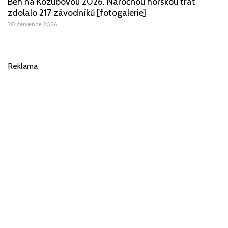
Běh na Kozubovou 2026. Náročnou horskou trať
zdolalo 217 závodníků [fotogalerie]
30 července 2026
Reklama