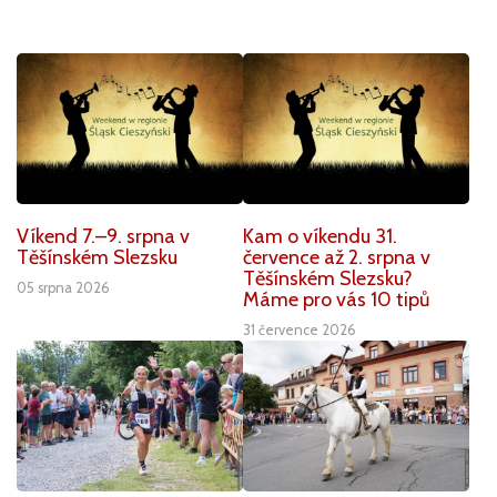
Víkend 7.–9. srpna v
Kam o víkendu 31.
Těšínském Slezsku
července až 2. srpna v
Těšínském Slezsku?
05 srpna 2026
Máme pro vás 10 tipů
31 července 2026