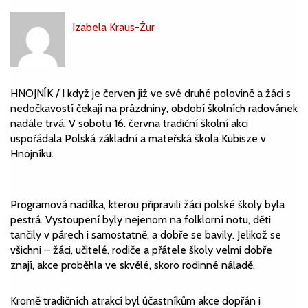
Izabela Kraus-Żur
HNOJNÍK / I když je červen již ve své druhé polovině a žáci s
nedočkavostí čekají na prázdniny, období školních radovánek
nadále trvá. V sobotu 16. června tradiční školní akci
uspořádala Polská základní a mateřská škola Kubisze v
Hnojníku.
Programová nadílka, kterou připravili žáci polské školy byla
pestrá. Vystoupení byly nejenom na folklorní notu, děti
tančily v párech i samostatně, a dobře se bavily. Jelikož se
všichni – žáci, učitelé, rodiče a přátele školy velmi dobře
znají, akce proběhla ve skvělé, skoro rodinné náladě.
Kromě tradičních atrakcí byl účastníkům akce dopřán i