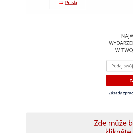
Polski
NAJW
WYDARZEN
W TWOJ
Z
Zásady zprac
Zde může b
klikněte 