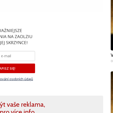
AŻNIEJSZE
IA NA ZAOLZIU
EJ SKRZYNCE!
V
0
APISZ SIĘ!
ování osobních údajů
ýt vaše reklama,
pro více info.