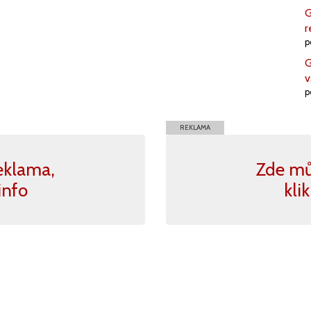
G
r
p
G
v
p
REKLAMA
eklama,
Zde mů
info
kli