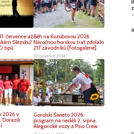
B
z
3
R
1. července až
Běh na Kozubovou 2026.
nském Slezsku?
Náročnou horskou trať zdolalo
0 tipů
217 závodníků [fotogalerie]
30 července 2026
k 2026 v
Gorolski Święto 2026:
 Dorazili
program na neděli 2. srpna.
í
Alegorické vozy a Psio Crew