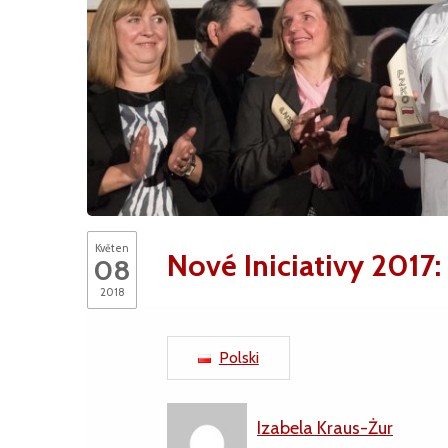
Květen
Nové Iniciativy 2017:
08
2018
Polski
Izabela Kraus-Żur