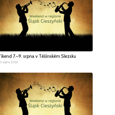
íkend 7.–9. srpna v Těšínském Slezsku
5 srpna 2026