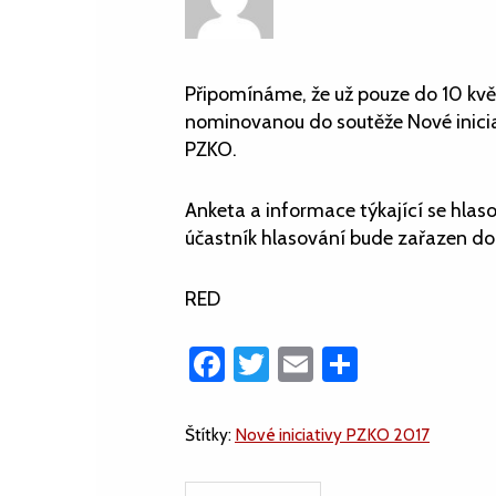
Připomínáme, že už pouze do 10 květ
nominovanou do soutěže Nové iniciat
PZKO.
Anketa a informace týkající se hlas
účastník hlasování bude zařazen do 
RED
Facebook
Twitter
Email
Share
Štítky:
Nové iniciativy PZKO 2017