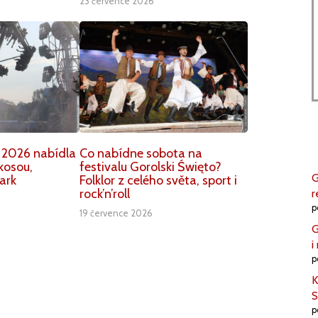
23 července 2026
 2026 nabídla
Co nabídne sobota na
kosou,
festivalu Gorolski Święto?
G
ark
Folklor z celého světa, sport i
rock’n’roll
r
p
19 července 2026
G
i
p
K
S
p