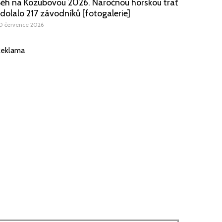
ěh na Kozubovou 2026. Náročnou horskou trať
dolalo 217 závodníků [fotogalerie]
0 července 2026
eklama