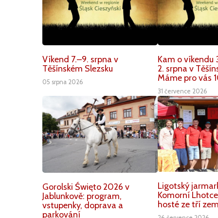
Víkend 7.–9. srpna v
Kam o víkendu 3
Těšínském Slezsku
2. srpna v Těší
Máme pro vás 1
05 srpna 2026
31 července 2026
Ligotský jarmar
Gorolski Święto 2026 v
Komorní Lhotce.
Jablunkově: program,
hosté ze tří zem
vstupenky, doprava a
parkování
26 července 2026