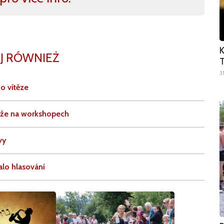
K
J RÓWNIEŻ
T
3
o vítěze
těže na workshopech
vy
alo hlasování