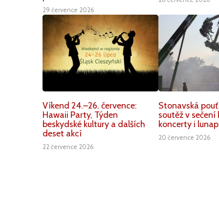
29 července 2026
Víkend 24.–26. července:
Stonavská pouť
Hawaii Party, Týden
soutěž v sečení 
beskydské kultury a dalších
koncerty i lunap
deset akcí
20 července 2026
22 července 2026