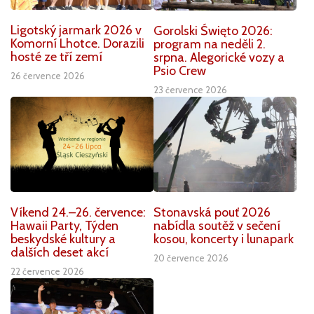
Ligotský jarmark 2026 v
Gorolski Święto 2026:
Komorní Lhotce. Dorazili
program na neděli 2.
hosté ze tří zemí
srpna. Alegorické vozy a
Psio Crew
26 července 2026
23 července 2026
Víkend 24.–26. července:
Stonavská pouť 2026
Hawaii Party, Týden
nabídla soutěž v sečení
beskydské kultury a
kosou, koncerty i lunapark
dalších deset akcí
20 července 2026
22 července 2026