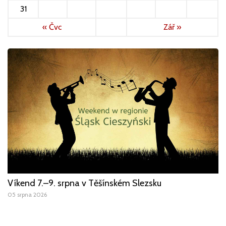
31
« Čvc
Zář »
Víkend 7.–9. srpna v Těšínském Slezsku
05 srpna 2026