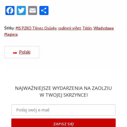
Facebook
Twitter
Email
Share
Štítky:
MS PZKO Třinec Osůvky
,
rodinný výlet
,
Těšín
,
Władysława
Magiera
Polski
NAJWAŻNIEJSZE WYDARZENIA NA ZAOLZIU
W TWOJEJ SKRZYNCE!
ZAPISZ SIĘ!