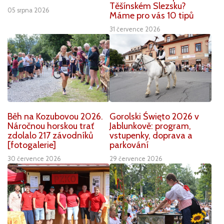
Těšínském Slezsku?
05 srpna 2026
Máme pro vás 10 tipů
31 července 2026
Běh na Kozubovou 2026.
Gorolski Święto 2026 v
Náročnou horskou trať
Jablunkově: program,
zdolalo 217 závodníků
vstupenky, doprava a
[fotogalerie]
parkování
30 července 2026
29 července 2026