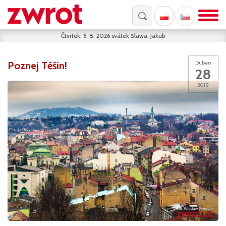
Čtvrtek, 6. 8. 2026
svátek
Sława, Jakub
Poznej Těšín!
Duben
28
2018