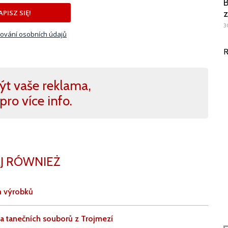
B
z
APISZ SIĘ!
3
ování osobních údajů
R
ýt vaše reklama,
pro více info.
J RÓWNIEŻ
h výrobků
 a tanečních souborů z Trojmezí