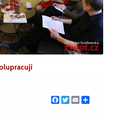
olupracují
Facebook
Twitter
Email
Share