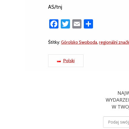
AS/tnj
Facebook
Twitter
Email
Share
Štítky:
Górolsko Swoboda
,
regionální znač
Polski
NAJW
WYDARZEN
W TWOJ