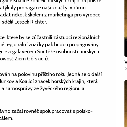
agace Koalice značek horských krajin na polské
ty týkaly propagace naší značky. V rámci
ádat několik školení z marketingu pro výrobce
sdělil Leszek Richter.
e, které by se zúčastnili zástupci regionálních
tné regionální značky pak budou propagovány
ęcie a galavečeru Soutěže osobností horských
bowość Ziem Górskich).
V
0
ován na polovinu příštího roku. Jedná se o další
nkov a Koalicí značek horských krajin, která
le a samosprávy ze žyvěckého regionu a
vno začal rovněž spolupracovat s polsko-
tálem.