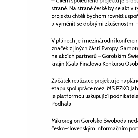
– Cílem společného projektu je prop
straně. Na straně české by se aktivi
projektu chtěli bychom rovněž uspoř
a vyměnit se dobrými zkušenostmi – 
V plánech je i mezinárodní konferenc
značek z jiných částí Evropy. Samo
na akcích partnerů – Gorolskim Świ
krajin (Gala Finałowa Konkursu Oso
Začátek realizace projektu je naplán
etapu spolupráce mezi MS PZKO Jablu
je platformou uskupující podnikate
Podhala
Mikroregion Gorolsko Swoboda nedá
česko-slovenským informačním por