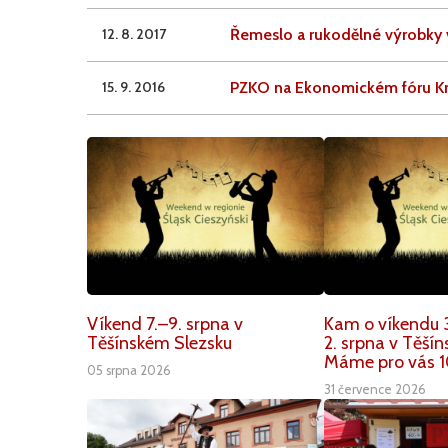
12. 8. 2017
Řemeslo a rukodělné výrobky 
15. 9. 2016
PZKO na Ekonomickém fóru Kr
Víkend 7.–9. srpna v
Kam o víkendu 3
Těšínském Slezsku
2. srpna v Těší
Máme pro vás 1
05 srpna 2026
31 července 2026