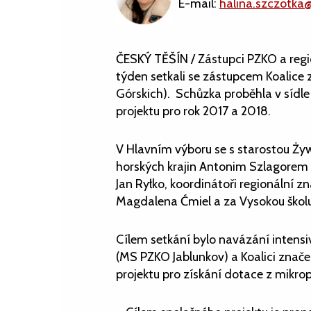
E-mail:
halina.szczotka
ČESKÝ TĚŠÍN / Zástupci PZKO a reg
týden setkali se zástupcem Koalice 
Górskich). Schůzka proběhla v sídl
projektu pro rok 2017 a 2018.
V Hlavním výboru se s starostou Ży
horských krajin Antonim Szlagorem
Jan Ryłko, koordinátoři regionální 
Magdalena Ćmiel a za Vysokou škol
Cílem setkání bylo navázání intens
(MS PZKO Jablunkov) a Koalici znače
projektu pro získání dotace z mikrop