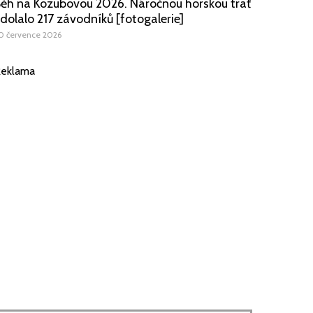
ěh na Kozubovou 2026. Náročnou horskou trať
dolalo 217 závodníků [fotogalerie]
0 července 2026
eklama