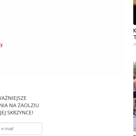
K
T
ky
3
AŻNIEJSZE
IA NA ZAOLZIU
EJ SKRZYNCE!