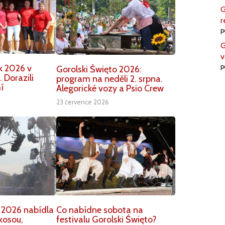
G
r
p
G
v
p
k 2026 v
Gorolski Święto 2026:
 Dorazili
program na neděli 2. srpna.
í
Alegorické vozy a Psio Crew
23 července 2026
 2026 nabídla
Co nabídne sobota na
kosou,
festivalu Gorolski Święto?