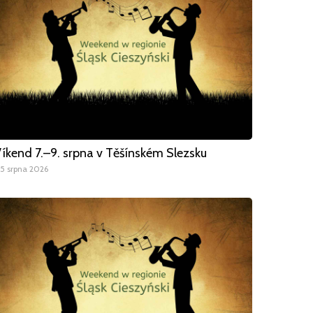
íkend 7.–9. srpna v Těšínském Slezsku
5 srpna 2026