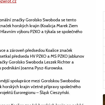
@zwrot.cz
ionální značky Gorolsko Swoboda se tento
značek horských krajin (Koalicja Marek Ziem
e Hlavním výboru PZKO a týkala se společného
wce a zároveň předsedou Koalice značek
 setkal předseda HV PZKO a MS PZKO Jablunov
značky Gorolsko Swoboda Leszek Richter a
u podnikání Joanna Pysz-Kurowska.
ivnější spolupráce mezi Gorolskou Swobodou
k horských krajin včetně přípravy společného
rojektů Euroregionu – Śląsk Cieszyński.