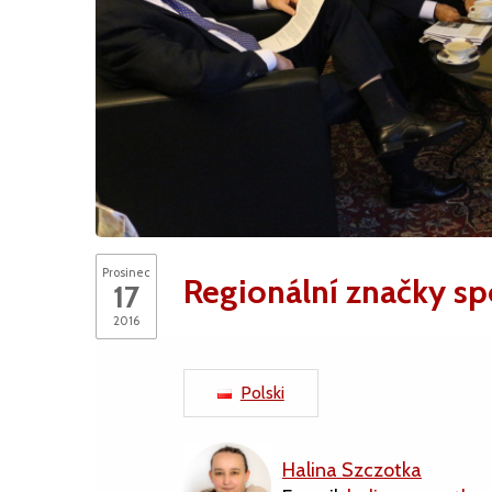
Prosinec
Regionální značky sp
17
2016
Polski
Halina Szczotka