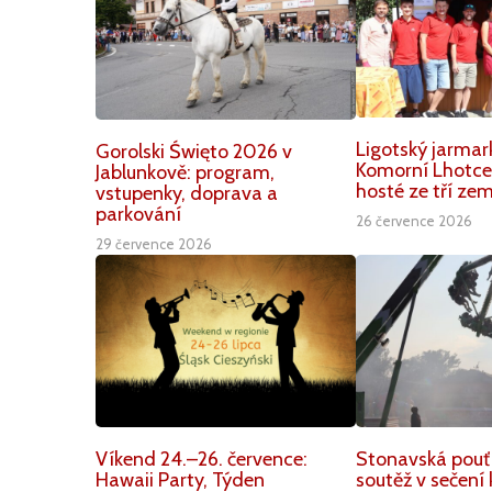
Ligotský jarmar
Gorolski Święto 2026 v
Komorní Lhotce.
Jablunkově: program,
hosté ze tří zem
vstupenky, doprava a
parkování
26 července 2026
29 července 2026
Víkend 24.–26. července:
Stonavská pouť
Hawaii Party, Týden
soutěž v sečení 