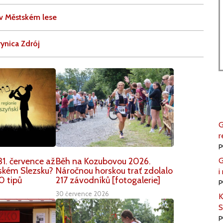
v Městském lese
ynica Zdrój
G
r
p
G
1. července až
Běh na Kozubovou 2026.
nském Slezsku?
Náročnou horskou trať zdolalo
i
0 tipů
217 závodníků [fotogalerie]
p
30 července 2026
K
S
p