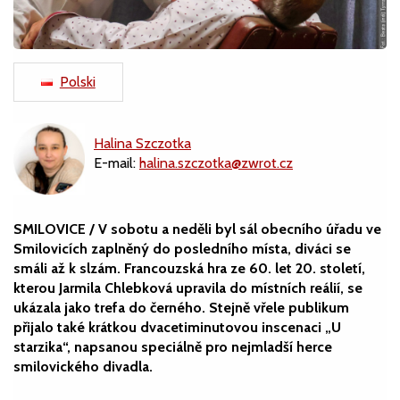
Polski
Halina Szczotka
E-mail:
halina.szczotka@zwrot.cz
SMILOVICE / V sobotu a neděli byl sál obecního úřadu ve
Smilovicích zaplněný do posledního místa, diváci se
smáli až k slzám. Francouzská hra ze 60. let 20. století,
kterou Jarmila Chlebková upravila do místních reálií, se
ukázala jako trefa do černého. Stejně vřele publikum
přijalo také krátkou dvacetiminutovou inscenaci „U
starzika“, napsanou speciálně pro nejmladší herce
smilovického divadla.