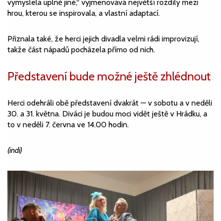
vymyslela úplně jiné,“ vyjmenovává největší rozdíly mezi
hrou, kterou se inspirovala, a vlastní adaptací.
Přiznala také, že herci jejich divadla velmi rádi improvizují,
takže část nápadů pocházela přímo od nich.
Představení bude možné ještě zhlédnout
Herci odehráli obě představení dvakrát — v sobotu a v neděli
30. a 31. května. Diváci je budou moci vidět ještě v Hrádku, a
to v neděli 7. června ve 14.00 hodin.
(indi)