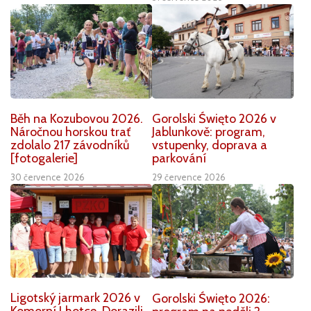
Běh na Kozubovou 2026.
Gorolski Święto 2026 v
Náročnou horskou trať
Jablunkově: program,
zdolalo 217 závodníků
vstupenky, doprava a
[fotogalerie]
parkování
30 července 2026
29 července 2026
Ligotský jarmark 2026 v
Gorolski Święto 2026:
Komorní Lhotce. Dorazili