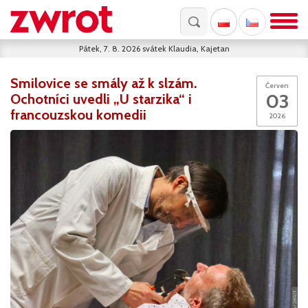
Pátek, 7. 8. 2026
svátek
Klaudia, Kajetan
Smilovice se smály až k slzám.
Červen
03
Ochotníci uvedli „U starzika“ i
francouzskou komedii
2026