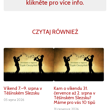
klikněte pro více info.
CZYTAJ RÓWNIEŻ
Víkend 7.–9. srpna v
Kam o víkendu 31.
Těšínském Slezsku
července až 2. srpna v
Těšínském Slezsku?
05 srpna 2026
Máme pro vás 10 tipů
31 července 2026