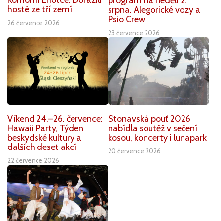
program na neděli 2.
hosté ze tří zemí
srpna. Alegorické vozy a
Psio Crew
26 července 2026
23 července 2026
Víkend 24.–26. července:
Stonavská pouť 2026
Hawaii Party, Týden
nabídla soutěž v sečení
beskydské kultury a
kosou, koncerty i lunapark
dalších deset akcí
20 července 2026
22 července 2026