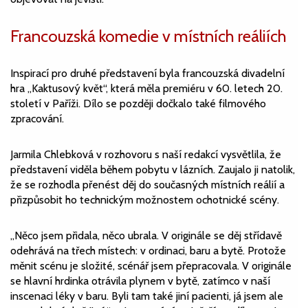
Francouzská komedie v místních reáliích
Inspirací pro druhé představení byla francouzská divadelní
hra „Kaktusový květ“, která měla premiéru v 60. letech 20.
století v Paříži. Dílo se později dočkalo také filmového
zpracování.
Jarmila Chlebková v rozhovoru s naší redakcí vysvětlila, že
představení viděla během pobytu v lázních. Zaujalo ji natolik,
že se rozhodla přenést děj do současných místních reálií a
přizpůsobit ho technickým možnostem ochotnické scény.
„Něco jsem přidala, něco ubrala. V originále se děj střídavě
odehrává na třech místech: v ordinaci, baru a bytě. Protože
měnit scénu je složité, scénář jsem přepracovala. V originále
se hlavní hrdinka otrávila plynem v bytě, zatímco v naší
inscenaci léky v baru. Byli tam také jiní pacienti, já jsem ale