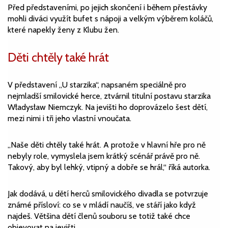
Před představeními, po jejich skončení i během přestávky
mohli diváci využít bufet s nápoji a velkým výběrem koláčů,
které napekly ženy z Klubu žen.
Děti chtěly také hrát
V představení „U starzika“, napsaném speciálně pro
nejmladší smilovické herce, ztvárnil titulní postavu starzika
Władysław Niemczyk. Na jevišti ho doprovázelo šest dětí,
mezi nimi i tři jeho vlastní vnoučata.
„Naše děti chtěly také hrát. A protože v hlavní hře pro ně
nebyly role, vymyslela jsem krátký scénář právě pro ně.
Takový, aby byl lehký, vtipný a dobře se hrál,“ říká autorka.
Jak dodává, u dětí herců smilovického divadla se potvrzuje
známé přísloví: co se v mládí naučíš, ve stáří jako když
najdeš. Většina dětí členů souboru se totiž také chce
objevovat na jevišti.