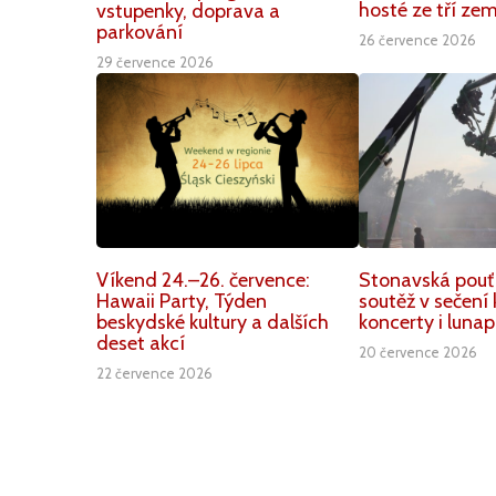
hosté ze tří zem
vstupenky, doprava a
parkování
26 července 2026
29 července 2026
Víkend 24.–26. července:
Stonavská pouť
Hawaii Party, Týden
soutěž v sečení 
beskydské kultury a dalších
koncerty i lunap
deset akcí
20 července 2026
22 července 2026