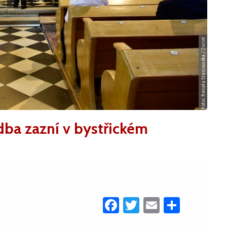
dba zazní v bystřickém
Facebook
Twitter
Email
Share