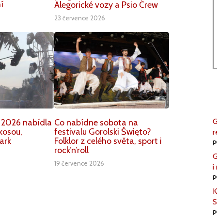
í
Alegorické vozy a Psio Crew
23 července 2026
G
 2026 nabídla
Co nabídne sobota na
kosou,
festivalu Gorolski Święto?
r
ark
Folklor z celého světa, sport i
p
rock’n’roll
G
19 července 2026
i
p
K
S
p