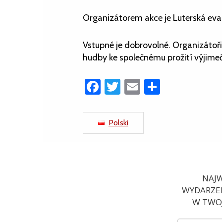
Organizátorem akce je Luterská evang
Vstupné je dobrovolné. Organizátoři
hudby ke společnému prožití výjime
Facebook
Twitter
Email
Share
Polski
NAJW
WYDARZEN
W TWOJ