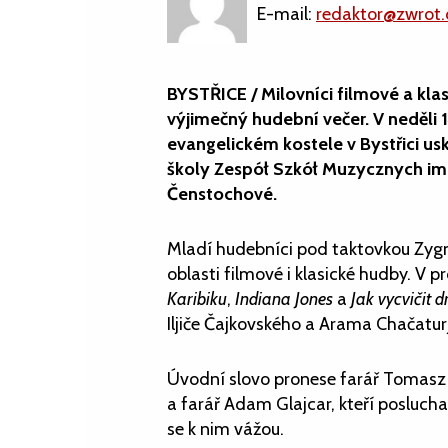
E-mail:
redaktor@zwrot.
BYSTŘICE / Milovníci filmové a kla
výjimečný hudební večer. V neděli 1
evangelickém kostele v Bystřici u
školy Zespół Szkół Muzycznych im
Čenstochové.
Mladí hudebníci pod taktovkou Zyg
oblasti filmové i klasické hudby. V
Karibiku
,
Indiana Jones
a
Jak vycvičit 
Iljiče Čajkovského a Arama Chačatur
Úvodní slovo pronese farář Tomasz
a farář Adam Glajcar, kteří posluchač
se k nim vážou.