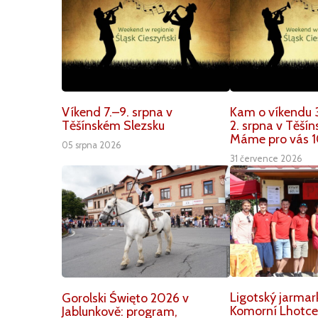
Víkend 7.–9. srpna v
Kam o víkendu 3
Těšínském Slezsku
2. srpna v Těší
Máme pro vás 1
05 srpna 2026
31 července 2026
Ligotský jarmar
Gorolski Święto 2026 v
Komorní Lhotce.
Jablunkově: program,