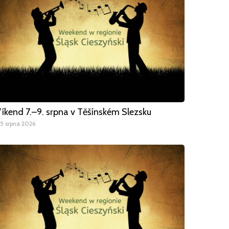
íkend 7.–9. srpna v Těšínském Slezsku
5 srpna 2026