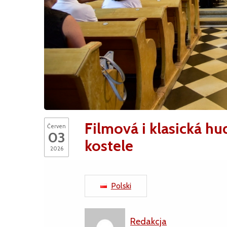
Filmová i klasická hu
Červen
03
kostele
2026
Polski
Redakcja