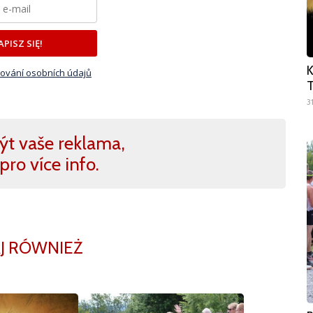
APISZ SIĘ!
K
ování osobních údajů
T
3
ýt vaše reklama,
pro více info.
J RÓWNIEŻ