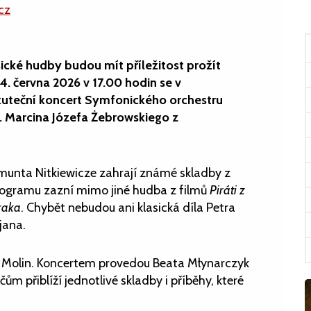
cz
sické hudby budou mít příležitost prožít
4. června 2026 v 17.00 hodin se v
skuteční koncert Symfonického orchestru
. Marcina Józefa Żebrowskiego z
munta Nitkiewicze zahrají známé skladby z
 programu zazní mimo jiné hudba z filmů
Piráti z
draka
. Chybět nebudou ani klasická díla Petra
jana.
 Molin. Koncertem provedou Beata Młynarczyk
ům přiblíží jednotlivé skladby i příběhy, které