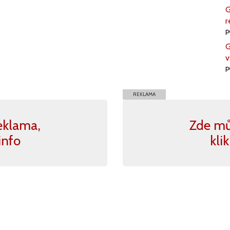
G
r
p
G
v
p
REKLAMA
eklama,
Zde mů
info
kli