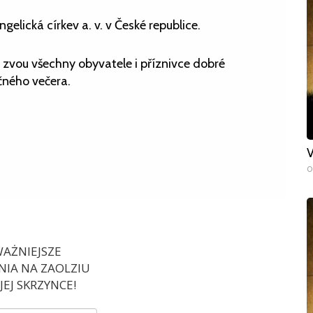
elická církev a. v. v České republice.
 zvou všechny obyvatele i příznivce dobré
čného večera.
V
0
AŻNIEJSZE
IA NA ZAOLZIU
EJ SKRZYNCE!