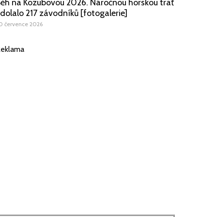
ěh na Kozubovou 2026. Náročnou horskou trať
dolalo 217 závodníků [fotogalerie]
0 července 2026
eklama