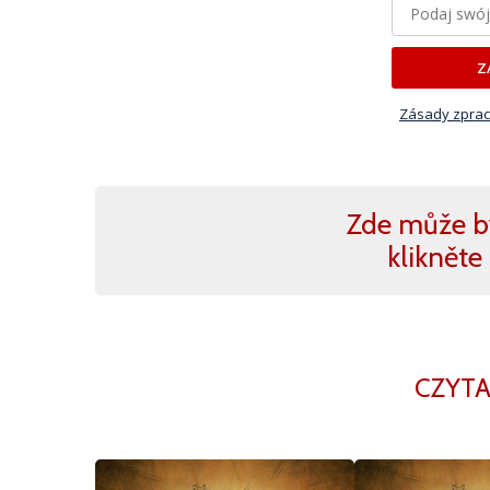
Z
Zásady zprac
Zde může b
klikněte 
CZYTA