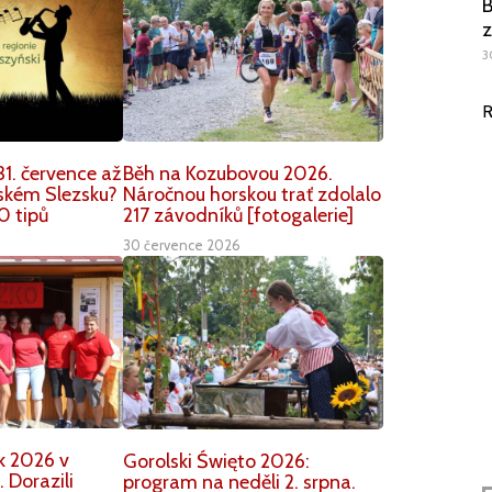
B
z
3
R
1. července až
Běh na Kozubovou 2026.
nském Slezsku?
Náročnou horskou trať zdolalo
0 tipů
217 závodníků [fotogalerie]
30 července 2026
k 2026 v
Gorolski Święto 2026:
 Dorazili
program na neděli 2. srpna.