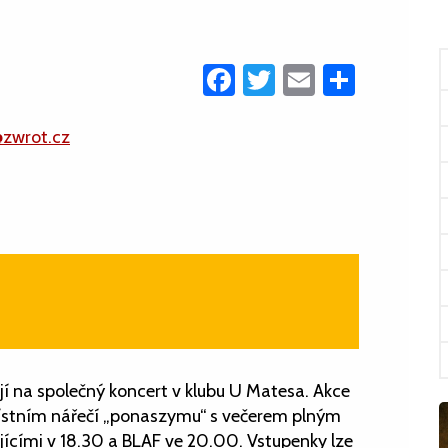
Facebook
Twitter
Email
Share
@zwrot.cz
í na společný koncert v klubu U Matesa. Akce
místním nářečí „ponaszymu“ s večerem plným
ujícími v 18.30 a BLAF ve 20.00. Vstupenky lze