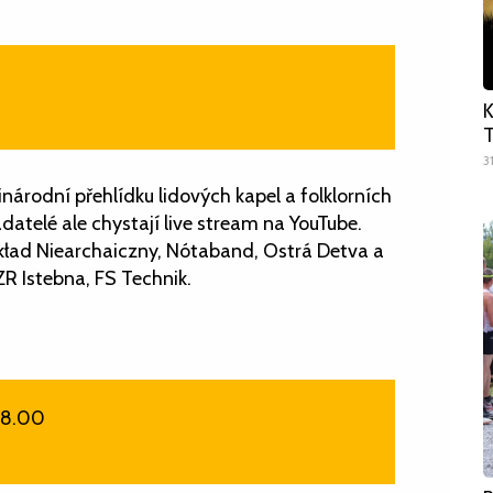
K
T
3
národní přehlídku lidových kapel a folklorních
adatelé ale chystají live stream na YouTube.
 Skład Niearchaiczny, Nótaband, Ostrá Detva a
ZR Istebna, FS Technik.
18.00