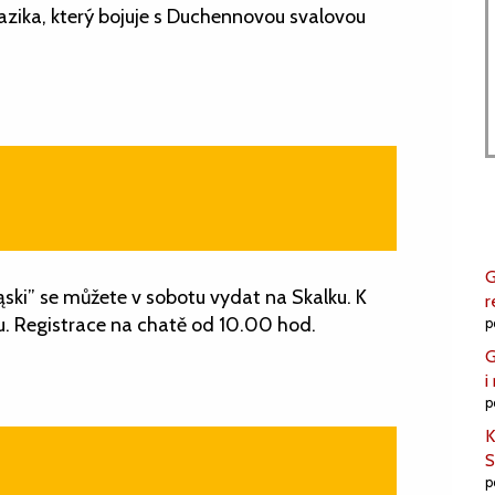
Kazika, který bojuje s Duchennovou svalovou
G
ąski” se můžete v sobotu vydat na Skalku. K
r
u. Registrace na chatě od 10.00 hod.
p
G
i
p
K
S
p