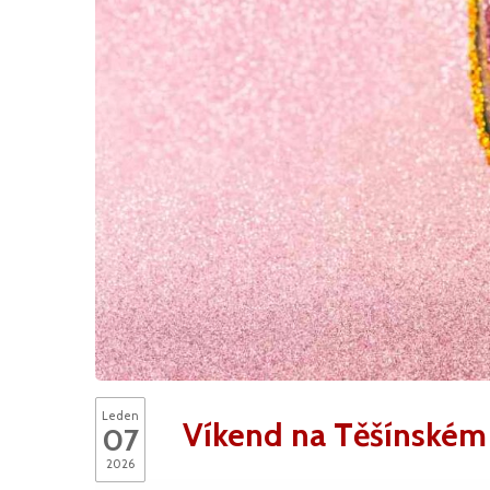
Leden
Víkend na Těšínském
07
2026