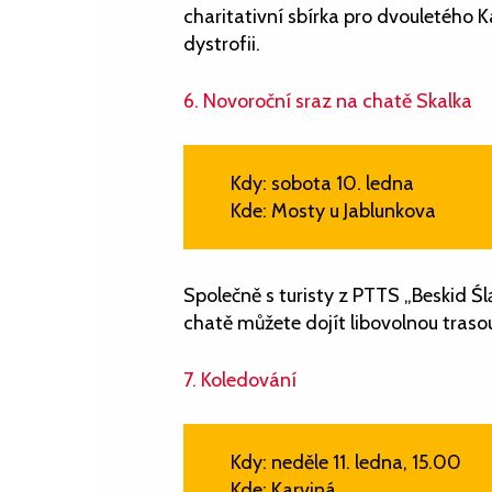
charitativní sbírka pro dvouletého 
dystrofii.
6. Novoroční sraz na chatě Skalka
Kdy: sobota 10. ledna
Kde: Mosty u Jablunkova
Společně s turisty z PTTS „Beskid Śl
chatě můžete dojít libovolnou traso
7. Koledování
Kdy: neděle 11. ledna, 15.00
Kde: Karviná