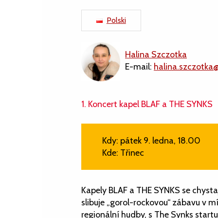
Polski
Halina Szczotka
E-mail:
halina.szczotka
1. Koncert kapel BLAF a THE SYNKS
Kdy: pátek 9. ledna, 18.00
Kde: Třinec
Kapely BLAF a THE SYNKS se chystaj
slibuje „gorol-rockovou“ zábavu v 
regionální hudby, s The Synks start