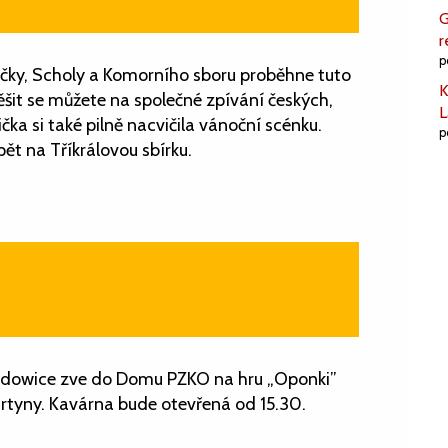
G
r
p
ičky, Scholy a Komorního sboru proběhne tuto
K
Těšit se můžete na společné zpívání českých,
L
čka si také pilně nacvičila vánoční scénku.
p
t na Tříkrálovou sbírku.
ędowice zve do Domu PZKO na hru „Oponki”
urtyny. Kavárna bude otevřená od 15.30.