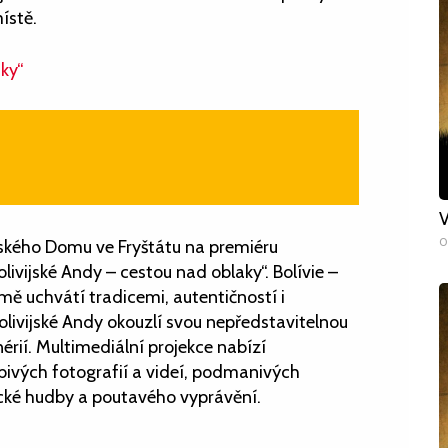
ístě.
aky“
V
0
lského Domu ve Fryštátu na premiéru
ivijské Andy – cestou nad oblaky“. Bolívie –
 uchvátí tradicemi, autentičností i
livijské Andy okouzlí svou nepředstavitelnou
érií. Multimediální projekce nabízí
ivých fotografií a videí, podmanivých
ické hudby a poutavého vyprávění.