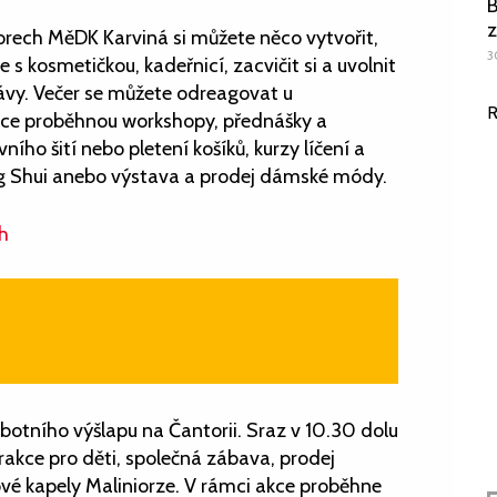
B
z
storech MěDK Karviná si můžete něco vytvořit,
3
 s kosmetičkou, kadeřnicí, zacvičit si a uvolnit
 kávy. Večer se můžete odreagovat u
R
kce proběhnou workshopy, přednášky a
ího šití nebo pletení košíků, kurzy líčení a
ng Shui anebo výstava a prodej dámské módy.
ch
botního výšlapu na Čantorii. Sraz v 10.30 dolu
trakce pro děti, společná zábava, prodej
vé kapely Maliniorze. V rámci akce proběhne