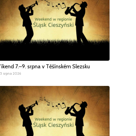
íkend 7.–9. srpna v Těšínském Slezsku
5 srpna 2026