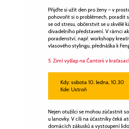
Přijďte si užít den pro ženy – v pro
pohovořit si o problémech, poradit se
se od stresu, občerstvit se u skvělé
divadelního představení. V rámci a
poradenství, např. workshopy kreativn
vlasového stylingu, přednáška k Fe
5. Zimí vyšlap na Čantorii v kraťasa
Kdy: sobota 10. ledna, 10.30
Kde: Ustroň
Nejen otužilci se mohou zúčastnit so
u lanovky. V cíli na účastníky čeká a
domácích zákusků a vystoupení lido