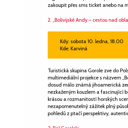
zakoupit přes sms ticket anebo na m
2. „Bolivijské Andy – cestou nad obl
Kdy: sobota 10. ledna, 18.00
Kde: Karviná
Turistická skupina Gorole zve do Po
multimediální projekce s názvem „Bol
dosud málo známá jihoamerická země
nezkaženým kouzlem a fascinující bo
krásou a rozmanitostí horských scen
nezapomenutelný zážitek plný působ
pohledů z ptačí perspektivy, autent