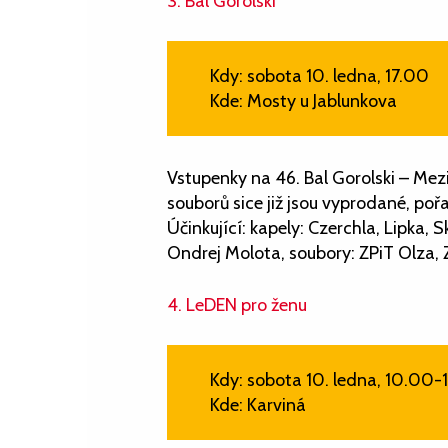
3. Bal Gorolski
Kdy: sobota 10. ledna, 17.00
Kde: Mosty u Jablunkova
Vstupenky na 46. Bal Gorolski – Mezi
souborů sice již jsou vyprodané, poř
Účinkující: kapely: Czerchla, Lipka,
Ondrej Molota, soubory: ZPiT Olza, 
4. LeDEN pro ženu
Kdy: sobota 10. ledna, 10.00-
Kde: Karviná