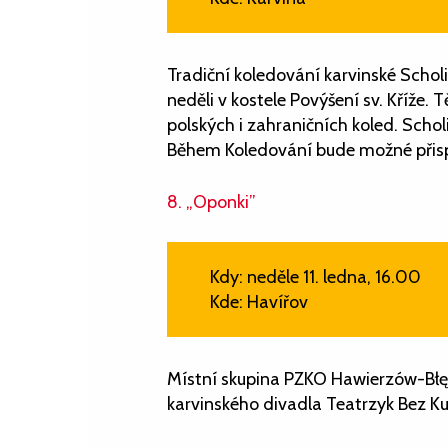
Tradiční koledování karvinské Schol
neděli v kostele Povýšení sv. Kříže. 
polských i zahraničních koled. Scholi
Během Koledování bude možné přispě
8. „Oponki”
Kdy: neděle 11. ledna, 16.00
Kde: Havířov
Místní skupina PZKO Hawierzów-Bł
karvinského divadla Teatrzyk Bez K