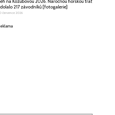
ěh na Kozubovou 2026. Náročnou horskou trať
dolalo 217 závodníků [fotogalerie]
0 července 2026
eklama