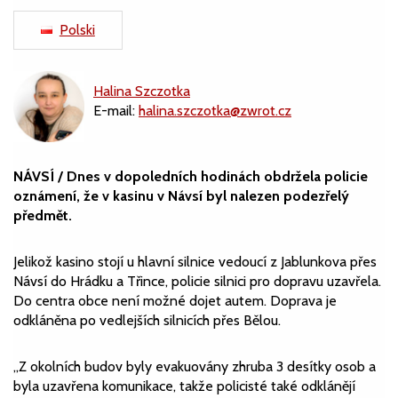
Polski
Halina Szczotka
E-mail:
halina.szczotka@zwrot.cz
NÁVSÍ / Dnes v dopoledních hodinách obdržela policie
oznámení, že v kasinu v Návsí byl nalezen podezřelý
předmět.
Jelikož kasino stojí u hlavní silnice vedoucí z Jablunkova přes
Návsí do Hrádku a Třince, policie silnici pro dopravu uzavřela.
Do centra obce není možné dojet autem. Doprava je
odkláněna po vedlejších silnicích přes Bělou.
„Z okolních budov byly evakuovány zhruba 3 desítky osob a
byla uzavřena komunikace, takže policisté také odklánějí