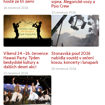
hosté ze tří zemí
srpna. Alegorické vozy a
Psio Crew
26 července 2026
23 července 2026
Víkend 24.–26. července:
Stonavská pouť 2026
Hawaii Party, Týden
nabídla soutěž v sečení
beskydské kultury a
kosou, koncerty i lunapark
dalších deset akcí
20 července 2026
22 července 2026