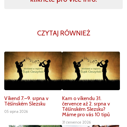
CZYTAJ RÓWNIEŻ
Víkend 7.–9. srpna v
Kam o víkendu 31.
Těšínském Slezsku
července až 2. srpna v
Těšínském Slezsku?
05 srpna 2026
Máme pro vás 10 tipů
31 července 2026