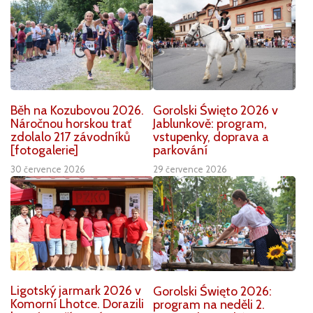
Běh na Kozubovou 2026.
Gorolski Święto 2026 v
Náročnou horskou trať
Jablunkově: program,
zdolalo 217 závodníků
vstupenky, doprava a
[fotogalerie]
parkování
30 července 2026
29 července 2026
Ligotský jarmark 2026 v
Gorolski Święto 2026:
Komorní Lhotce. Dorazili
program na neděli 2.