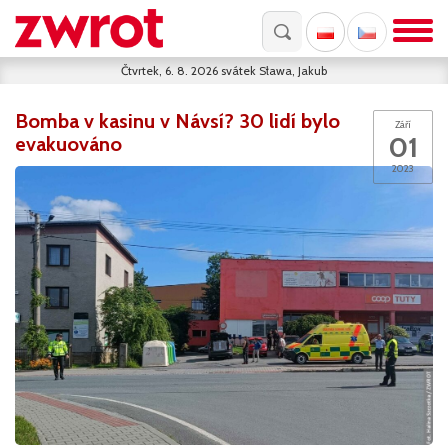
Čtvrtek, 6. 8. 2026
svátek
Sława, Jakub
Bomba v kasinu v Návsí? 30 lidí bylo
Září
01
evakuováno
2023