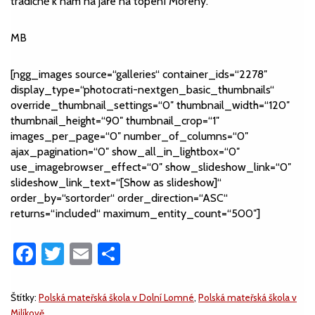
tradičně k nám na jaře na topení Moreny.“
MB
[ngg_images source=“galleries“ container_ids=“2278″
display_type=“photocrati-nextgen_basic_thumbnails“
override_thumbnail_settings=“0″ thumbnail_width=“120″
thumbnail_height=“90″ thumbnail_crop=“1″
images_per_page=“0″ number_of_columns=“0″
ajax_pagination=“0″ show_all_in_lightbox=“0″
use_imagebrowser_effect=“0″ show_slideshow_link=“0″
slideshow_link_text=“[Show as slideshow]“
order_by=“sortorder“ order_direction=“ASC“
returns=“included“ maximum_entity_count=“500″]
Facebook
Twitter
Email
Share
Štítky:
Polská mateřská škola v Dolní Lomné
,
Polská mateřská škola v
Milíkově