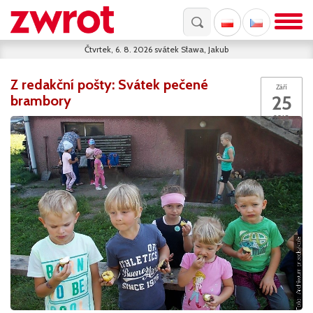
Čtvrtek, 6. 8. 2026
svátek
Sława, Jakub
Z redakční pošty: Svátek pečené
Září
25
brambory
2018