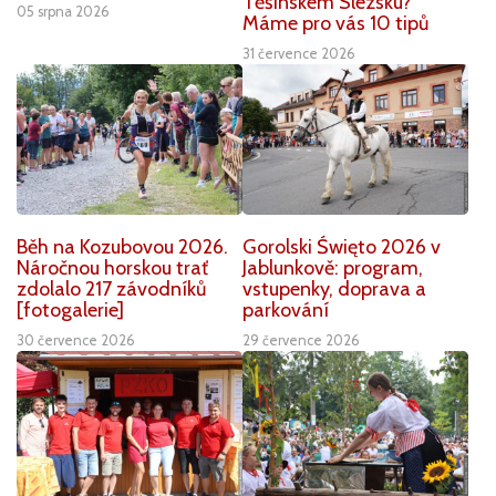
Těšínském Slezsku?
05 srpna 2026
Máme pro vás 10 tipů
31 července 2026
Běh na Kozubovou 2026.
Gorolski Święto 2026 v
Náročnou horskou trať
Jablunkově: program,
zdolalo 217 závodníků
vstupenky, doprava a
[fotogalerie]
parkování
30 července 2026
29 července 2026