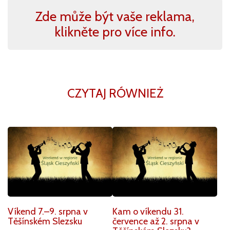
Zde může být vaše reklama,
klikněte pro více info.
CZYTAJ RÓWNIEŻ
Víkend 7.–9. srpna v
Kam o víkendu 31.
Těšínském Slezsku
července až 2. srpna v