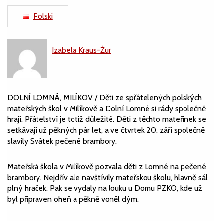
Polski
Izabela Kraus-Żur
DOLNÍ LOMNÁ, MILÍKOV / Děti ze spřátelených polských
mateřských škol v Milíkově a Dolní Lomné si rády společně
hrají. Přátelství je totiž důležité. Děti z těchto mateřinek se
setkávají už pěkných pár let, a ve čtvrtek 20. září společně
slavily Svátek pečené brambory.
Mateřská škola v Milíkově pozvala děti z Lomné na pečené
brambory. Nejdřív ale navštívily mateřskou školu, hlavně sál
plný hraček. Pak se vydaly na louku u Domu PZKO, kde už
byl připraven oheň a pěkně voněl dým.