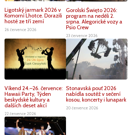
Ligotský jarmark 2026 v
Gorolski Święto 2026:
Komorní Lhotce. Dorazili
program na neděli 2.
hosté ze tří zemí
srpna. Alegorické vozy a
Psio Crew
26 července 2026
23 července 2026
Víkend 24.–26. července:
Stonavská pouť 2026
Hawaii Party, Týden
nabídla soutěž v sečení
beskydské kultury a
kosou, koncerty i lunapark
dalších deset akcí
20 července 2026
22 července 2026