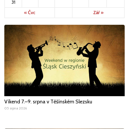
31
« Čvc
Zář »
Víkend 7.–9. srpna v Těšínském Slezsku
05 srpna 2026