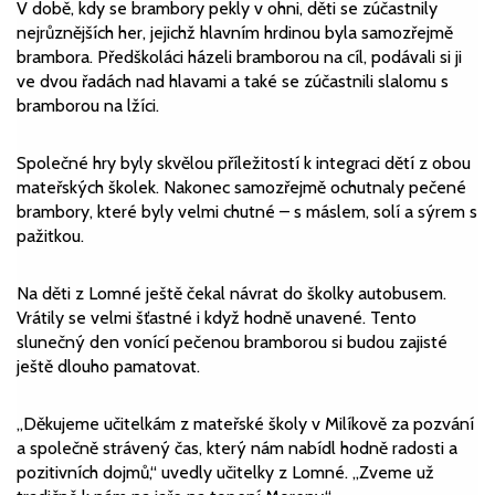
V době, kdy se brambory pekly v ohni, děti se zúčastnily
nejrůznějších her, jejichž hlavním hrdinou byla samozřejmě
brambora. Předškoláci házeli bramborou na cíl, podávali si ji
ve dvou řadách nad hlavami a také se zúčastnili slalomu s
bramborou na lžíci.
Společné hry byly skvělou příležitostí k integraci dětí z obou
mateřských školek. Nakonec samozřejmě ochutnaly pečené
brambory, které byly velmi chutné – s máslem, solí a sýrem s
pažitkou.
Na děti z Lomné ještě čekal návrat do školky autobusem.
Vrátily se velmi šťastné i když hodně unavené. Tento
slunečný den vonící pečenou bramborou si budou zajisté
ještě dlouho pamatovat.
„Děkujeme učitelkám z mateřské školy v Milíkově za pozvání
a společně strávený čas, který nám nabídl hodně radosti a
pozitivních dojmů,“ uvedly učitelky z Lomné. „Zveme už